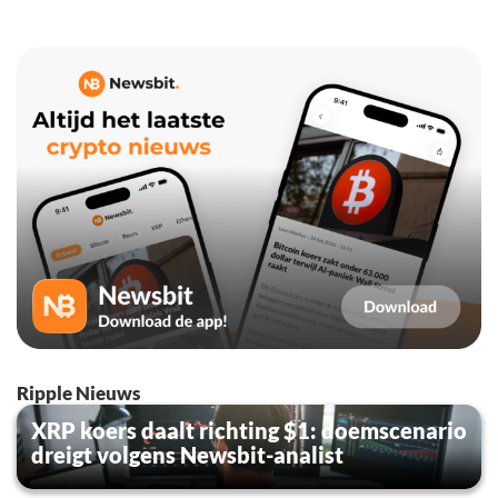
Ripple Nieuws
XRP koers daalt richting $1: doemscenario
dreigt volgens Newsbit-analist