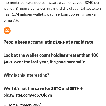
moment neerkwam op een waarde van ongeveer $240 per
wallet. Binnen slechts een maand tijd is dit aantal gestegen
naar 1,74 miljoen wallets, wat neerkomt op een groei van
bijna 9%.
People keep accumulating
at a rapid rate
$XRP
Look at the wallet count holding greater than 100
over the last year, it's gone parabolic.
$XRP
Why is this interesting?
Well it's not the case for
and
⬇️
$BTC
$ETH
pic.twitter.com/4oS7Ol6ynT
— Dom (@traderview2)