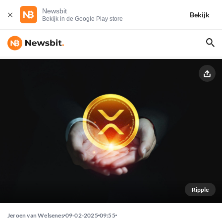
Newsbit
Bekijk
Bekijk in de Google Play store
Ripple
Jeroen van Welsenes
09-02-2025
09:55