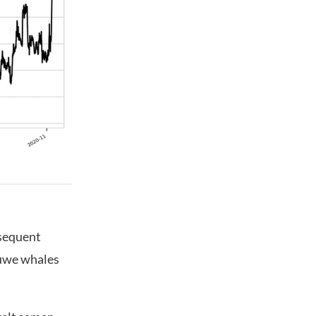
nsequent
euwe whales