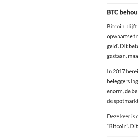
BTC behou
Bitcoin blijf
opwaartse tr
geld’. Dit be
gestaan, maa
In 2017 bere
beleggers la
enorm, de be
de spotmarkt
Deze keer is 
“Bitcoin”. Dit