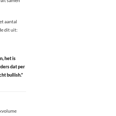
valt samen
et aantal
 dit uit:
, het is
rders dat per
ht bullish.”
ekvolume