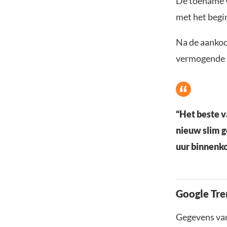
De toename v
met het begi
Na de aankoo
vermogende i
“Het beste va
nieuw slim g
uur binnenko
Google Tren
Gegevens van