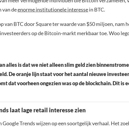
an meer vermogende individuen die Bitcoin verzamelen, 
n van de
enorme institutionele interesse
in BTC.
p van BTC door Square ter waarde van $50 miljoen, nam h
nvesteerders op de Bitcoin-markt merkbaar toe. Woo legde
n alles is dat we niet alleen slim geld zien binnenstromen
eld. De oranje lijn staat voor het aantal nieuwe investee
mt dat voorheen ongezien was op de blockchain. Dit is ec
ds laat lage retail interesse zien
 Google Trends wijzen op een soortgelijk verhaal. Het zo