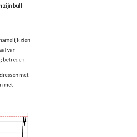
 zijn bull
 namelijk zien
aal van
g betreden.
-adressen met
en met