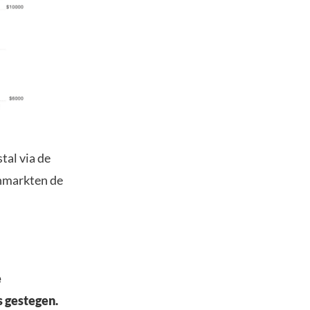
tal via de
enmarkten de
e
s gestegen.