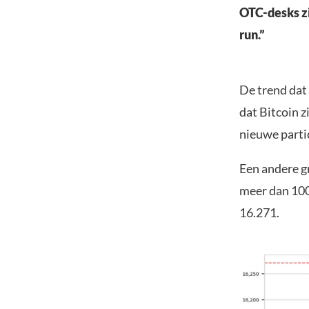
OTC-desks zie
run.”
De trend dat 
dat Bitcoin z
nieuwe parti
Een andere gr
meer dan 100
16.271.