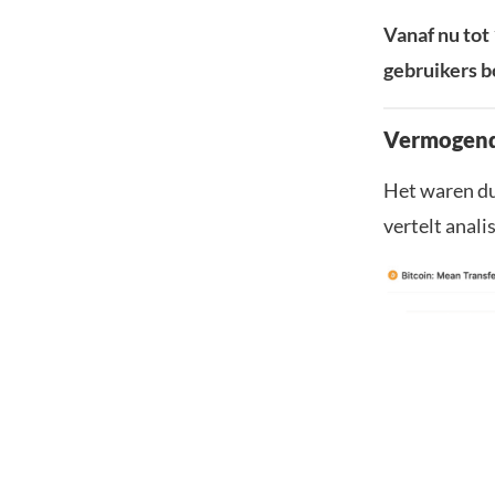
Vanaf nu tot
gebruikers b
Vermogende
Het waren du
vertelt anali