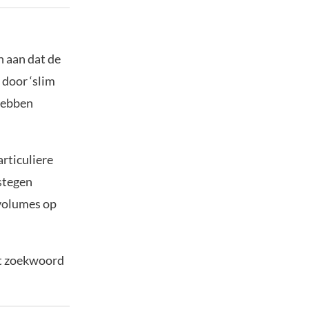
n aan dat de
door ‘slim
 hebben
rticuliere
stegen
 volumes op
het zoekwoord