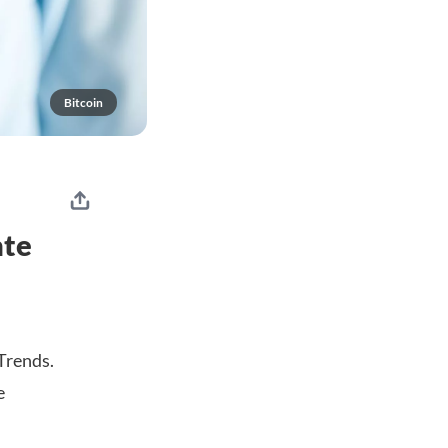
Bitcoin
nte
Trends.
e