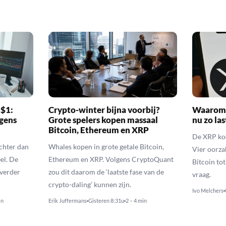
 $1:
Crypto-winter bijna voorbij?
Waarom 
gens
Grote spelers kopen massaal
nu zo las
Bitcoin, Ethereum en XRP
De XRP koer
echter dan
Whales kopen in grote getale Bitcoin,
Vier oorza
el. De
Ethereum en XRP. Volgens CryptoQuant
Bitcoin to
 verder
zou dit daarom de ‘laatste fase van de
vraag.
crypto-daling’ kunnen zijn.
Ivo Melchers
in
Erik Juffermans
Gisteren 8:31u
2 – 4 min