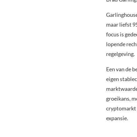
Garlinghouse
maar liefst 
focus is gede
lopende rech
regelgeving.
Een van de be
eigen stable
marktwaarde 
groeikans, mo
cryptomarkt 
expansie.