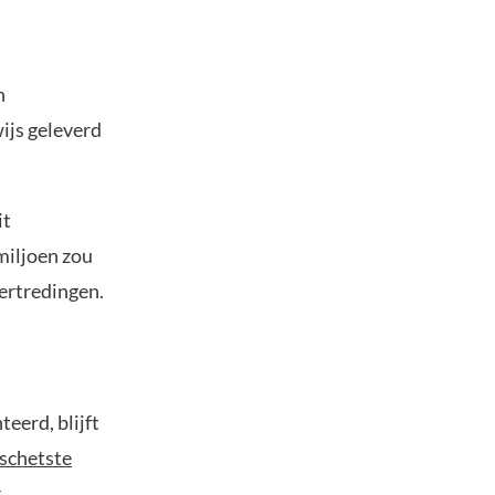
n
ijs geleverd
it
miljoen zou
vertredingen.
eerd, blijft
schetste
.