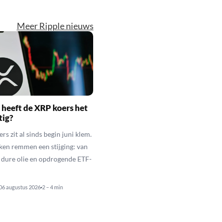
Meer Ripple nieuws
heeft de XRP koers het
tig?
s zit al sinds begin juni klem.
ken remmen een stijging: van
t dure olie en opdrogende ETF-
06 augustus 2026
2 – 4 min