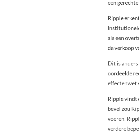
een gerechtel
Ripple erken
institutionel
als een over
de verkoop v
Dit is ander
oordeelde re
effectenwet v
Ripple vindt 
bevel zou Rip
voeren. Rippl
verdere beper