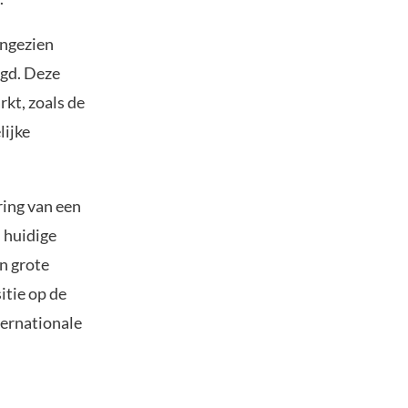
angezien
igd. Deze
rkt, zoals de
lijke
ring van een
 huidige
n grote
itie op de
ternationale