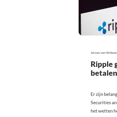
Jeroen van Welsen
Ripple 
betalen
Er zijn belan
Securities a
het wetten he