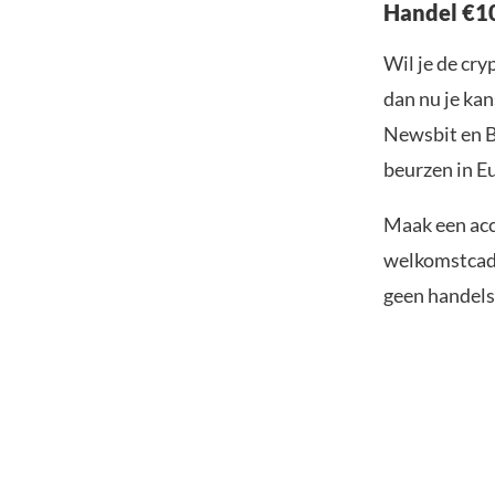
Handel €10
Wil je de cr
dan nu je kan
Newsbit en B
beurzen in Eu
Maak een acc
welkomstcadea
geen handelsk