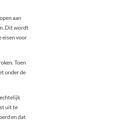
kopen aan
en. Dit wordt
e eisen voor
roken. Toen
et onder de
echtelijk
t uit te
voerd en dat