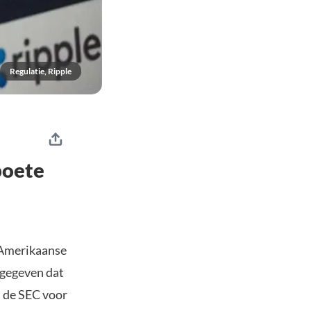
Regulatie, Ripple
boete
Amerikaanse
egegeven dat
n de SEC voor