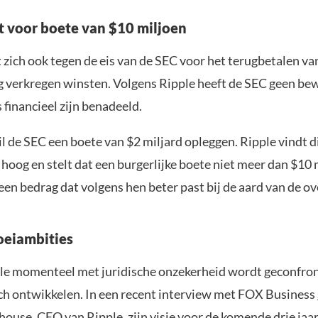
it voor boete van $10 miljoen
 zich ook tegen de eis van de SEC voor het terugbetalen va
 verkregen winsten. Volgens Ripple heeft de SEC geen bew
 financieel zijn benadeeld.
 de SEC een boete van $2 miljard opleggen. Ripple vindt d
hoog en stelt dat een burgerlijke boete niet meer dan $10 
een bedrag dat volgens hen beter past bij de aard van de o
roeiambities
e momenteel met juridische onzekerheid wordt geconfront
zich ontwikkelen. In een recent interview met FOX Business
ouse, CEO van Ripple, zijn visie voor de komende drie jaar