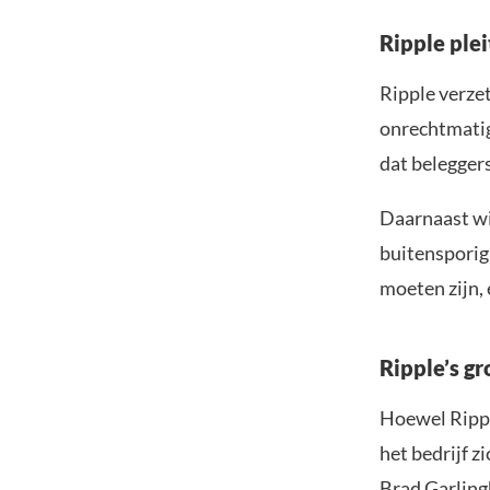
Ripple ple
Ripple verzet
onrechtmatig
dat beleggers
Daarnaast wil
buitensporig 
moeten zijn, 
Ripple’s g
Hoewel Rippl
het bedrijf 
Brad Garlingh