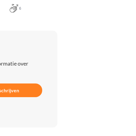
6
ormatie over
schrijven