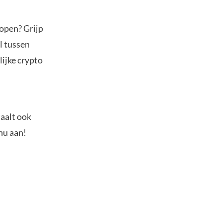
kopen? Grijp
l tussen
ijke crypto
taalt ook
nu aan!