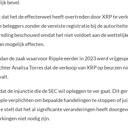
ijk bevel.
t dat het de effectenwet heeft overtreden door XRP te ver
e beleggers zonder de vereiste registratie bij de autoriteit
treding beschouwd omdat het niet voldoet aan de wettelijk
an mogelijk effecten.
s dan de zaak waarvoor Ripple eerder in 2023 werd vrijgesp
chter Analisa Torres dat de verkoop van XRP op beurzen ni
alt.
dat de injunctie die de SEC wil opleggen te ver gaat. Dit ger
ple verplichten om bepaalde handelingen te stoppen of juis
e stelt dat het al significante veranderingen heeft doorge
kingen niet nodig zijn.