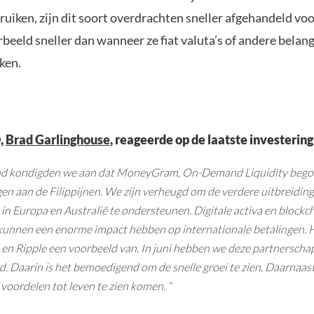
ruiken, zijn dit soort overdrachten sneller afgehandeld vo
rbeeld sneller dan wanneer ze fiat valuta’s of andere belang
ken.
,
Brad Garlinghouse
, reageerde op de laatste investering
nd kondigden we aan dat MoneyGram, On-Demand Liquidity begon
gen aan de Filippijnen. We zijn verheugd om de verdere uitbreidin
 Europa en Australië te ondersteunen. Digitale activa en blockc
kunnen een enorme impact hebben op internationale betalingen. Hi
 Ripple een voorbeeld van. In juni hebben we deze partnerscha
. Daarin is het bemoedigend om de snelle groei te zien. Daarnaast
voordelen tot leven te zien komen. “