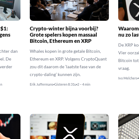
 $1:
Crypto-winter bijna voorbij?
Waarom 
gens
Grote spelers kopen massaal
nu zo las
Bitcoin, Ethereum en XRP
De XRP koer
echter dan
Whales kopen in grote getale Bitcoin,
Vier oorza
el. De
Ethereum en XRP. Volgens CryptoQuant
Bitcoin to
 verder
zou dit daarom de ‘laatste fase van de
vraag.
crypto-daling’ kunnen zijn.
Ivo Melchers
in
Erik Juffermans
Gisteren 8:31u
2 – 4 min