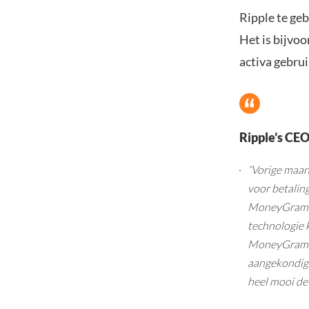
Ripple te geb
Het is bijvoo
activa gebrui
Ripple’s CEO
“Vorige maa
voor betalin
MoneyGram in
technologie 
MoneyGram en
aangekondigd
heel mooi de 