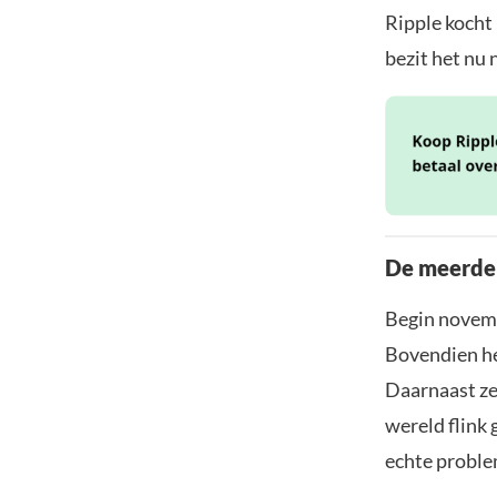
Ripple kocht
bezit het nu
De meerder
Begin novemb
Bovendien hee
Daarnaast zeg
wereld flink 
echte proble