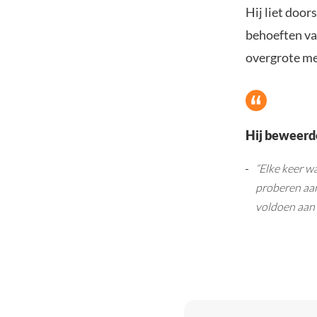
Hij liet door
behoeften va
overgrote me
Hij beweerd
“Elke keer w
proberen aan
voldoen aan 