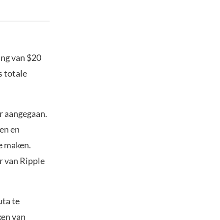
ing van $20
s totale
r aangegaan.
en en
te maken.
 van Ripple
uta te
ken van