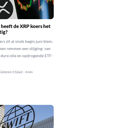
heeft de XRP koers het
tig?
s zit al sinds begin juni klem.
ken remmen een stijging: van
t dure olie en opdrogende ETF-
Gisteren 3:52u
2 – 4 min