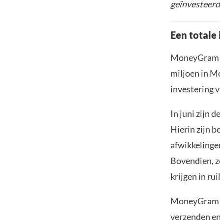
geïnvesteer
Een totale
MoneyGram ko
miljoen in M
investering v
In juni zijn 
Hierin zijn 
afwikkelingen
Bovendien, 
krijgen in ru
MoneyGram g
verzenden en 