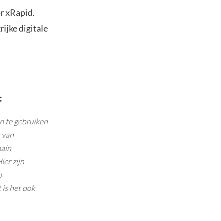
or xRapid.
rijke digitale
:
 te gebruiken
g van
hain
er zijn
p
 is het ook