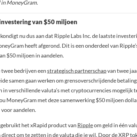
d in MoneyGram.
 investering van $50 miljoen
ndigt nu dus aan dat Ripple Labs Inc. de laatste invester
oneyGram heeft afgerond. Dit is een onderdeel van Ripple’
an $50 miljoen in aandelen.
de twee bedrijven een
strategisch partnerschap
van twee jaa
beide samen gaan werken om grensoverschrijdende betaling
 in verschillende valuta’s met cryptocurrencies mogelijk 
zou MoneyGram met deze samenwerking $50 miljoen dollar
il voor aandelen.
ebruikt het xRapid product van
Ripple
om geld in één val
direct om te zetten in de valuta die je wil. Door de XRP to