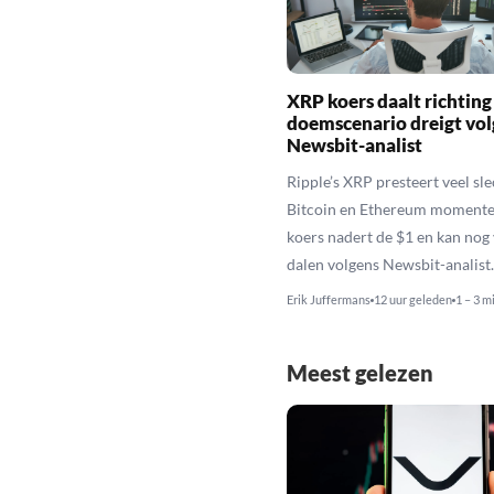
XRP koers daalt richting
doemscenario dreigt vol
Newsbit-analist
Ripple’s XRP presteert veel sl
Bitcoin en Ethereum momente
koers nadert de $1 en kan nog
dalen volgens Newsbit-analist.
Erik Juffermans
12 uur geleden
1 – 3 m
Meest gelezen