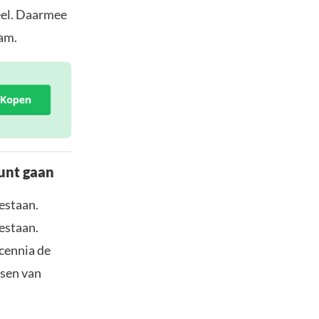
eel. Daarmee
am.
punt gaan
estaan.
bestaan.
ecennia de
ssen van