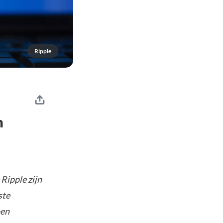
Ripple
n
Ripple zijn
ste
oen