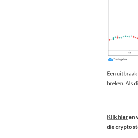
Een uitbraak
breken. Als d
Klik hier
en v
die crypto s