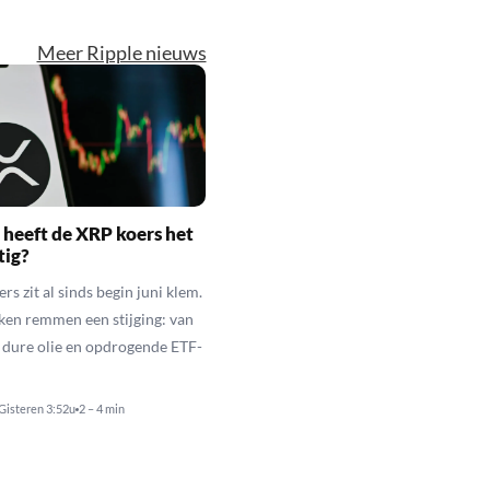
Meer Ripple nieuws
heeft de XRP koers het
tig?
s zit al sinds begin juni klem.
ken remmen een stijging: van
t dure olie en opdrogende ETF-
Gisteren 3:52u
2 – 4 min