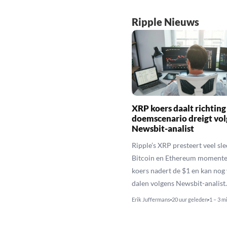
Ripple Nieuws
XRP koers daalt richting
doemscenario dreigt vol
Newsbit-analist
Ripple’s XRP presteert veel sl
Bitcoin en Ethereum momente
koers nadert de $1 en kan nog
dalen volgens Newsbit-analist.
Erik Juffermans
20 uur geleden
1 – 3 m