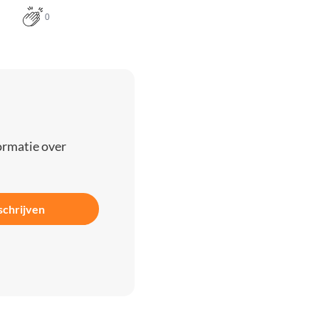
0
ormatie over
schrijven