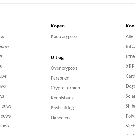
Kopen
Koe
uws
Koop crypto’s
Alle
ieuws
Bitc
ws
Eth
Uitleg
s
XRP
Over crypto’s
euws
Car
Personen
uws
Dog
Crypto termen
uws
Sola
Kennisbank
nieuws
Shib
Basis uitleg
nieuws
Poly
Handelen
ieuws
Vech