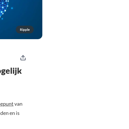
Ripple
gelijk
tepunt
van
den en is