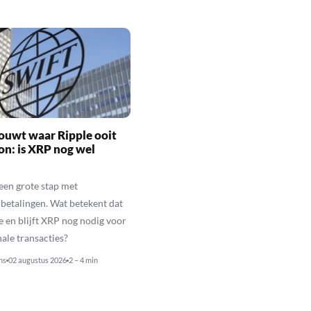
ouwt waar Ripple ooit
n: is XRP nog wel
een grote stap met
betalingen. Wat betekent dat
e en blijft XRP nog nodig voor
nale transacties?
ns
02 augustus 2026
2 – 4 min