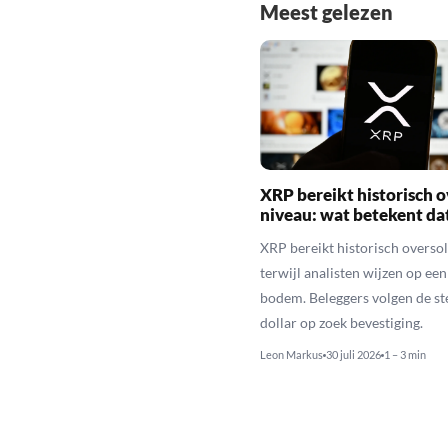
Meest gelezen
XRP bereikt historisch o
niveau: wat betekent da
XRP bereikt historisch overso
terwijl analisten wijzen op ee
bodem. Beleggers volgen de st
dollar op zoek bevestiging.
Leon Markus
30 juli 2026
1 – 3 min