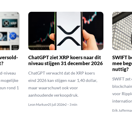
versold-
ChatGPT ziet XRP koers naar dit
SWIFT b
t?
niveau stijgen 31 december 2026
mee bego
nuttig?
ld-niveau
ChatGPT verwacht dat de XRP koers
SWIFT zet 
n mogelijke
eind 2026 kan stijgen naar 1,40 dollar,
blockchain
eun rond 1
maar waarschuwt ook voor
voor Rippl
aanhoudende verkoopdruk.
internatio
Leon Markus
25 juli 2026
2 – 3 min
Erik Jufferma