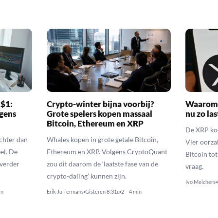
 $1:
Crypto-winter bijna voorbij?
Waarom 
gens
Grote spelers kopen massaal
nu zo las
Bitcoin, Ethereum en XRP
De XRP koer
echter dan
Whales kopen in grote getale Bitcoin,
Vier oorza
el. De
Ethereum en XRP. Volgens CryptoQuant
Bitcoin to
 verder
zou dit daarom de ‘laatste fase van de
vraag.
crypto-daling’ kunnen zijn.
Ivo Melchers
in
Erik Juffermans
Gisteren 8:31u
2 – 4 min