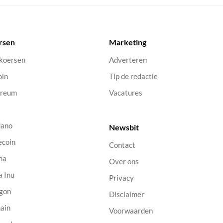
rsen
Marketing
 koersen
Adverteren
oin
Tip de redactie
ereum
Vacatures
dano
Newsbit
ecoin
Contact
na
Over ons
a Inu
Privacy
gon
Disclaimer
ain
Voorwaarden