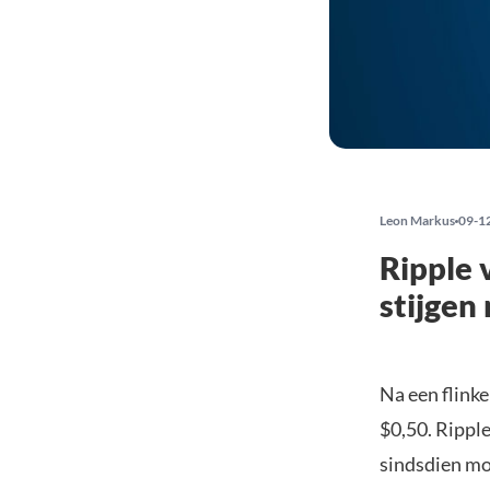
Leon Markus
09-1
Ripple 
stijgen
Na een flinke
$0,50. Ripple
sindsdien moo