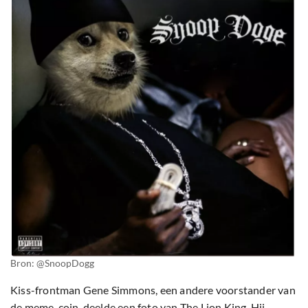
Bron: @SnoopDogg
Kiss-frontman Gene Simmons, een andere voorstander van
de meme-coin, deelde een foto van The Lion King. Hij