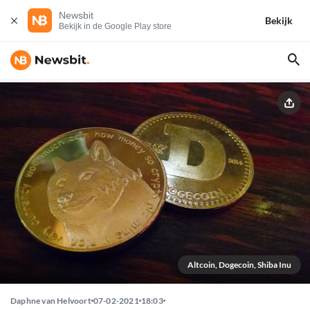
Newsbit
Bekijk
Bekijk in de Google Play store
Altcoin, Dogecoin, Shiba Inu
Daphne van Helvoort
07-02-2021
18:03