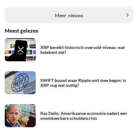
Meer
nieuws
Meest gelezen
XRP bereikt historisch oversold-niveau: wat
betekent dat?
SWIFT bouwt waar Ripple ooit mee begon: is
XRP nog wel nuttig?
Ray Dalio: Amerikaanse economie nadert een
onomkeerbare schuldencrisis