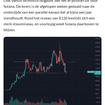
Ook vanuit technisch oogpunt ziet het er positief uit voor
Solana. De koers is de afgelopen weken gedaald naar de
onderzijde van een parallel kanaal dat al bijna een jaar
standhoudt. Rond het niveau van $120 bevindt zich een
sterk steunniveau, en voorlopig weet Solana daarboven te
blijven.