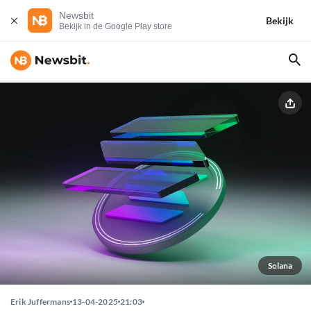
Newsbit
Bekijk
Bekijk in de Google Play store
Solana
Erik Juffermans
13-04-2025
21:03