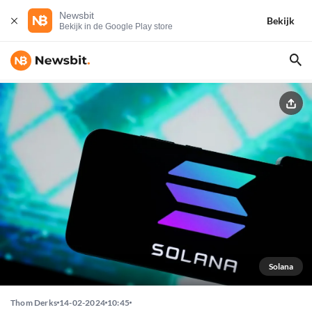
Newsbit
Bekijk
Bekijk in de Google Play store
Solana
Thom Derks
14-02-2024
10:45