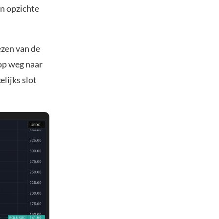
en opzichte
iezen van de
 op weg naar
lijks slot