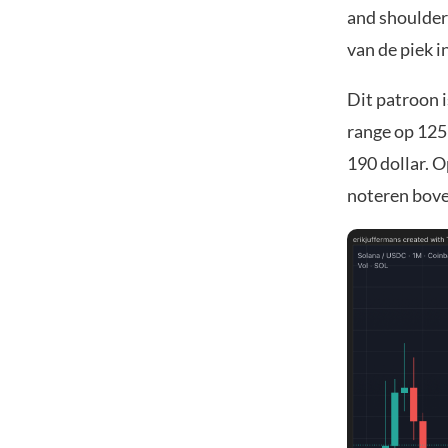
and shoulder
van de piek in
Dit patroon i
range op 125 
190 dollar. O
noteren bove