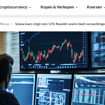
cryptocurrency
Kopen & Verkopen
Koersen
 Nieuws
Solana koers stijgt ruim 12%: Newsbit-analist deelt verwachting