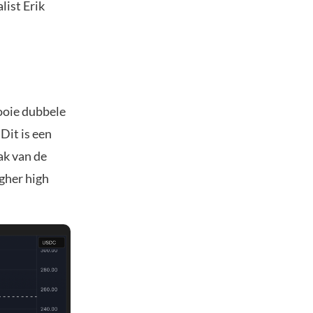
list Erik
mooie dubbele
Dit is een
ak van de
gher high