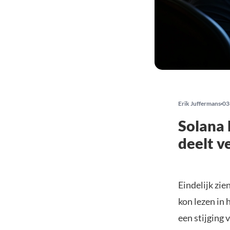
Erik Juffermans
03
Solana 
deelt v
Eindelijk zie
kon lezen in 
een stijging 