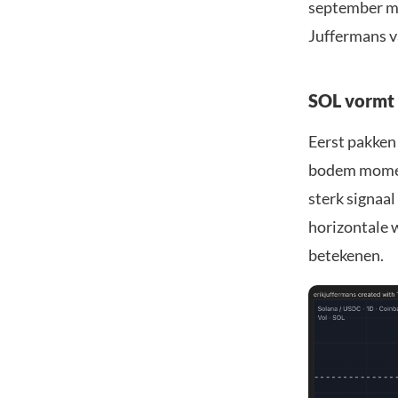
september met
Juffermans v
SOL vormt
Eerst pakken 
bodem moment
sterk signaa
horizontale 
betekenen.