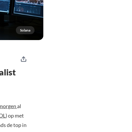
Solana
alist
morgen
al
OL
) op met
ds de top in