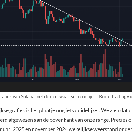
grafiek van Solana met de neerwaartse trendlijn. – Bron: TradingV
kse grafiek is het plaatje nog iets duidelijker. We zien dat d
rd afgewezen aan de bovenkant van onze range. Precies op
anuari 2025 en november 2024 wekelijkse weerstand onde