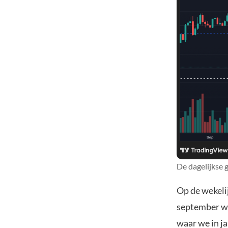
De dagelijkse 
Op de wekelij
september we
waar we in j