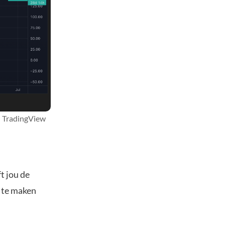
: TradingView
t jou de
s te maken