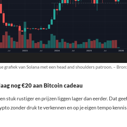
e grafiek van Solana met een head and shoulders patroon. – Bron
aag nog €20 aan Bitcoin cadeau
en stuk rustiger en prijzen liggen lager dan eerder. Dat geef
ypto zonder druk te verkennen en op je eigen tempo kenni