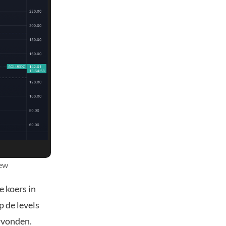
iew
e koers in
 de levels
rvonden.