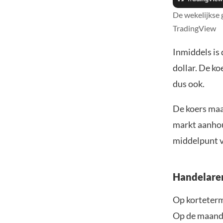
De wekelijkse 
TradingView
Inmiddels is
dollar. De ko
dus ook.
De koers maa
markt aanhou
middelpunt v
Handelare
Op korteterm
Op de maande