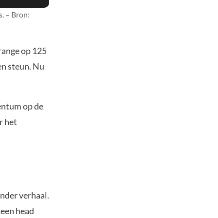
. – Bron:
 range op 125
en steun. Nu
entum op de
r het
nder verhaal.
 een head