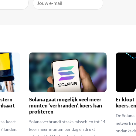
stern
Solana gaat mogelijk veel meer
Er klopt 
inkaart
munten ‘verbranden’, koers kan
koers, e
profiteren
De Solana k
sa-kaart
Solana verbrandt straks misschien tot 14
netwerk re
37 landen.
keer meer munten per dag en drukt
ondanks de