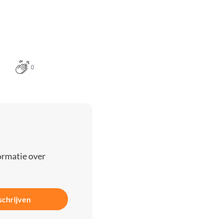
0
ormatie over
schrijven