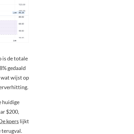
 is de totale
 8% gedaald
 wat wijst op
erverhitting.
e huidige
aar $200,
De koers
lijkt
 terugval.