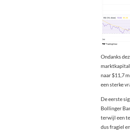
Ondanks deze 
marktkapital
naar $11,7 m
een sterke vr
De eerste si
Bollinger Ba
terwijl een 
dus fragiel 