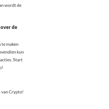
an wordt de
 over de
n te maken
Bovendien kun
acties. Start
o!
t van Crypto!