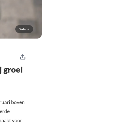
Solana
 groei
ebruari boven
eerde
jmaakt voor