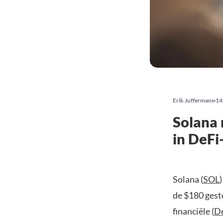
Erik Juffermans
14
Solana 
in DeFi
Solana (
SOL
de $180 gest
financiële (
D