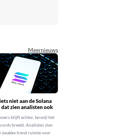
Meer
nieuws
iets niet aan de Solana
n dat zien analisten ook
oers blijft achter, terwijl het
cords breekt. Analisten zien
 zwakke trend ruimte voor