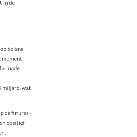
. In de
 op Solana
het moment
 Marinade
 miljard, wat
op de futures-
een positief
en.