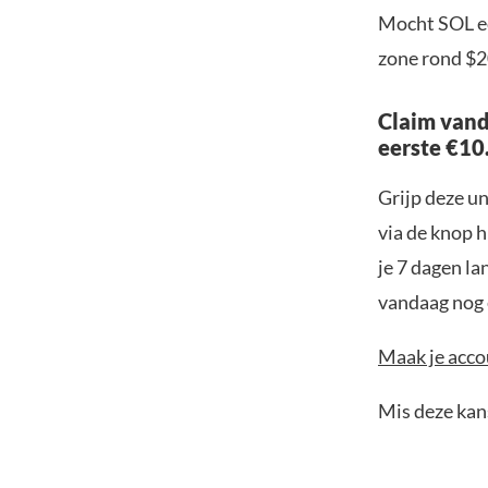
Mocht SOL ec
zone rond $2
Claim vand
eerste €10
Grijp deze u
via de knop h
je 7 dagen la
vandaag nog e
Maak je accou
Mis deze kans