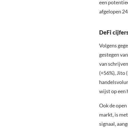
een potentiee
afgelopen 24
DeFi cijfer
Volgens geg
gestegen van
van schrijve
(+56%), Jito
handelsvolum
wijst op een
Ook de open i
markt, is me
signaal, aan