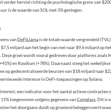
l verder herstel richting de psychologische grens van $200
 uur is de waarde van SOL met 5% gestegen.
s
evens van
DeFiLlama
is de totale waarde vergrendeld (TVL)
 $7,5 miljard aan het begin van mei naar $9,6 miljard op 
n. Deze groei wordt vooral gedreven door platforms zoals
 (+41%) en Raydium (+78%). Daarnaast steeg het wekelijkse
e op gedecentraliseerde beurzen van $18 miljard naar $22
 hernieuwde interesse in DeFi-toepassingen op Solana.
nterest, een indicator voor het aantal actieve contracten 
t 11% toegenomen volgens gegevens van
Coinglass
. Dit is 
gezien het doorgaans duidt op groeiend beleggersvertrouw