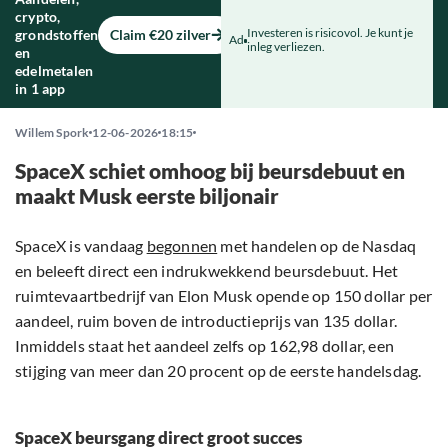
crypto,
Investeren is risicovol. Je kunt je
grondstoffen
Claim €20 zilver
Ad
inleg verliezen.
en
edelmetalen
in 1 app
Willem Spork
12-06-2026
18:15
SpaceX schiet omhoog bij beursdebuut en
maakt Musk eerste biljonair
SpaceX is vandaag
begonnen
met handelen op de Nasdaq
en beleeft direct een indrukwekkend beursdebuut. Het
ruimtevaartbedrijf van Elon Musk opende op 150 dollar per
aandeel, ruim boven de introductieprijs van 135 dollar.
Inmiddels staat het aandeel zelfs op 162,98 dollar, een
stijging van meer dan 20 procent op de eerste handelsdag.
SpaceX beursgang direct groot succes