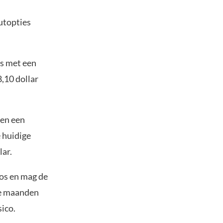
putopties
s met een
,10 dollar
gen een
e huidige
lar.
oos en mag de
ee maanden
sico.