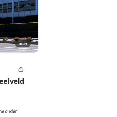
Beurs
eelveld
sme onder