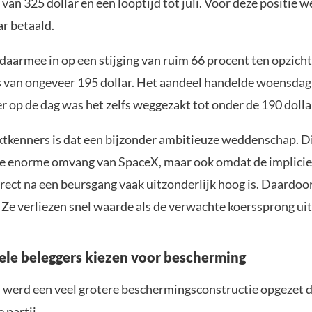
 van 325 dollar en een looptijd tot juli. Voor deze positie 
ar betaald.
daarmee in op een stijging van ruim 66 procent ten opzich
s van ongeveer 195 dollar. Het aandeel handelde woensdag
r op de dag was het zelfs weggezakt tot onder de 190 dolla
tkenners is dat een bijzonder ambitieuze weddenschap. Di
de enorme omvang van SpaceX, maar ook omdat de implicie
direct na een beursgang vaak uitzonderlijk hoog is. Daardoor
. Ze verliezen snel waarde als de verwachte koerssprong uitb
nele beleggers kiezen voor bescherming
jd werd een veel grotere beschermingsconstructie opgezet 
 partij.