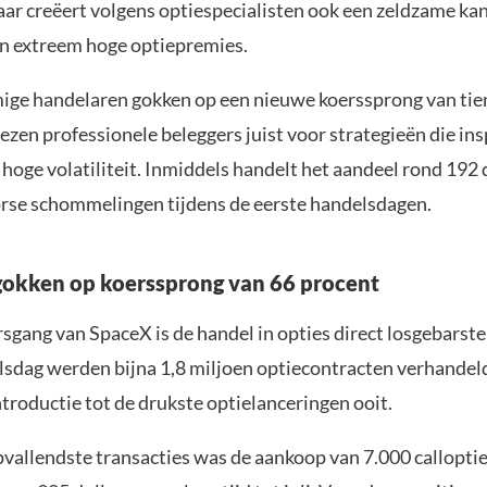
aar creëert volgens optiespecialisten ook een zeldzame ka
an extreem hoge optiepremies.
ige handelaren gokken op een nieuwe koerssprong van tie
ezen professionele beleggers juist voor strategieën die in
 hoge volatiliteit. Inmiddels handelt het aandeel rond 192 d
orse schommelingen tijdens de eerste handelsdagen.
gokken op koerssprong van 66 procent
sgang van SpaceX is de handel in opties direct losgebarst
lsdag werden bijna 1,8 miljoen optiecontracten verhande
troductie tot de drukste optielanceringen ooit.
pvallendste transacties was de aankoop van 7.000 callopti