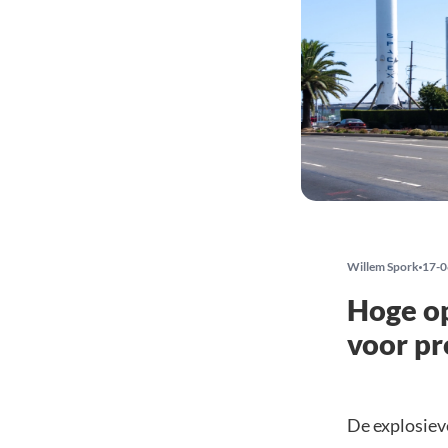
Willem Spork
17-0
Hoge o
voor pr
De explosie