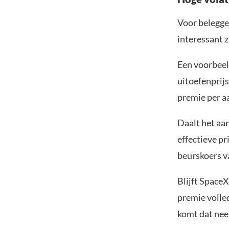
Voor belegger
interessant z
Een voorbeel
uitoefenprij
premie per a
Daalt het aa
effectieve pr
beurskoers va
Blijft Space
premie volle
komt dat neer