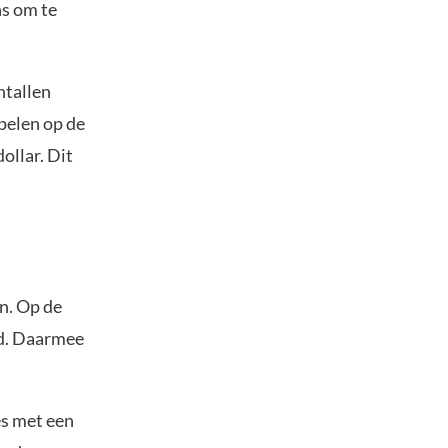
ns om te
ntallen
spelen op de
ollar. Dit
en. Op de
ld. Daarmee
es met een