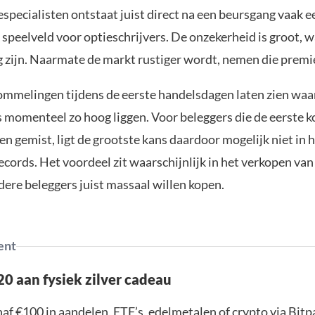
specialisten ontstaat juist direct na een beursgang vaak e
 speelveld voor optieschrijvers. De onzekerheid is groot, 
 zijn. Naarmate de markt rustiger wordt, nemen die premie
ommelingen tijdens de eerste handelsdagen laten zien wa
 momenteel zo hoog liggen. Voor beleggers die de eerste k
 gemist, ligt de grootste kans daardoor mogelijk niet in 
cords. Het voordeel zit waarschijnlijk in het verkopen van
dere beleggers juist massaal willen kopen.
ent
0 aan fysiek zilver cadeau
af €100 in aandelen, ETF’s, edelmetalen of crypto via Bit