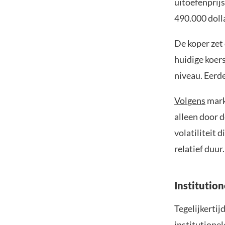
uitoefenprijs
490.000 doll
De koper zet 
huidige koer
niveau. Eerde
Volgens
mark
alleen door 
volatiliteit 
relatief duur
Institutio
Tegelijkerti
institutionele