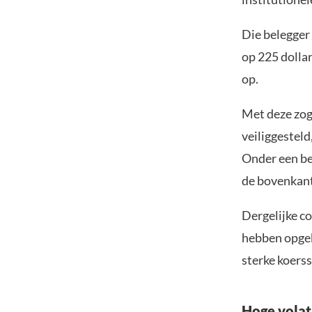
Die belegger 
op 225 dollar
op.
Met deze zog
veiliggesteld
Onder een be
de bovenkant
Dergelijke c
hebben opgeb
sterke koerss
Hoge volati