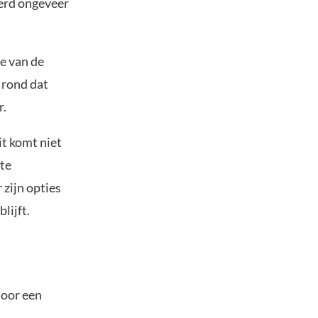
werd ongeveer
te van de
 rond dat
r.
t komt niet
te
 zijn opties
lijft.
door een