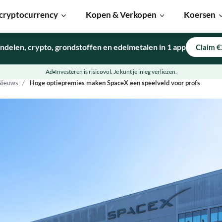
cryptocurrency
Kopen & Verkopen
Koersen
ndelen, crypto, grondstoffen en edelmetalen in 1 app
Claim €
Ad
Investeren is risicovol. Je kunt je inleg verliezen.
Nieuws
Hoge optiepremies maken SpaceX een speelveld voor profs