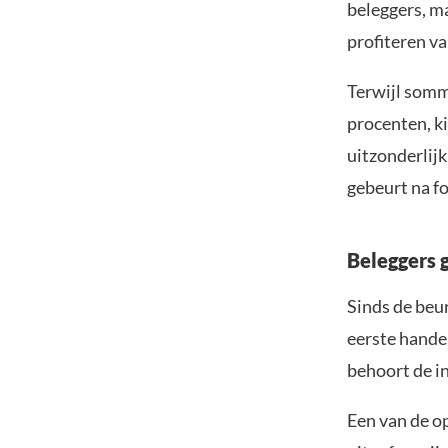
beleggers, m
profiteren v
Terwijl somm
procenten, ki
uitzonderlijk
gebeurt na f
Beleggers 
Sinds de beur
eerste hande
behoort de in
Een van de o