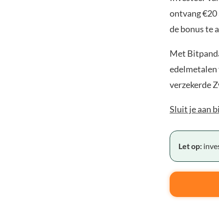
ontvang €20 
de bonus te a
Met Bitpanda
edelmetalen v
verzekerde Z
Sluit je aan 
Let op:
inves