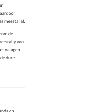
en
waardoor
s meestal af.
arom de
oersrally van
het najagen
 de dure
panda en