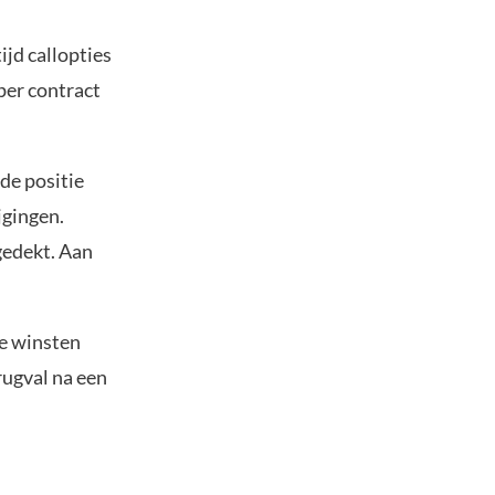
ijd callopties
 per contract
de positie
jgingen.
gedekt. Aan
se winsten
rugval na een