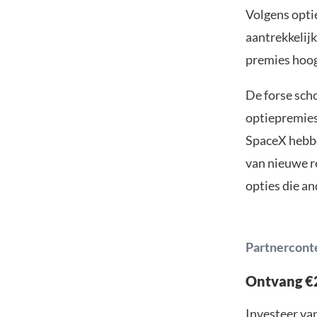
Volgens optie
aantrekkelijk
premies hoog
De forse sch
optiepremies
SpaceX hebben
van nieuwe re
opties die an
Partnercont
Ontvang €2
Investeer van