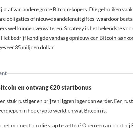
jkt af van andere grote Bitcoin-kopers. Die gebruiken vaak
re obligaties of nieuwe aandelenuitgiftes, waardoor best
rs wel kunnen verwateren. Strategy is het bekendste voo
. Het bedrijf
kondigde vandaag opnieuw een Bitcoin-aanko
eveer 35 miljoen dollar.
ent
Bitcoin en ontvang €20 startbonus
en stuk rustiger en prijzen liggen lager dan eerder. Een ru
verdiepen in hoe crypto werkt en wat Bitcoin is.
ou het moment om die stap te zetten? Open een account bij 