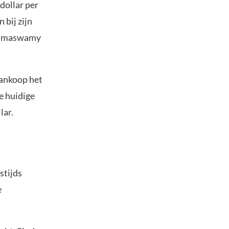
dollar per
 bij zijn
 Ramaswamy
.
aankoop het
e huidige
lar.
stijds
e