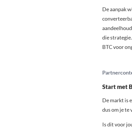
De aanpak wi
converteerba
aandeelhoude
die strategie
BTC voor ong
Partnercont
Start met 
De markt is e
dus om je te 
Is dit voor j