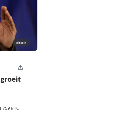
Bitcoin
 groeit
ht 759 BTC