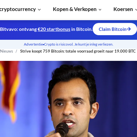
cryptocurrency
Kopen & Verkopen
Koersen
Bitvavo: ontvang
€20 startbonus
in Bitcoin.
Claim Bitcoin
Advertentie
Crypto is risicovol. Je kunt je inleg verliezen.
 Nieuws
Strive koopt 759 Bitcoin: totale voorraad groeit naar 19.000 BTC