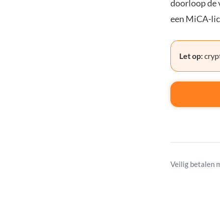
doorloop de v
een MiCA-lic
Let op:
crypt
Veilig betalen 