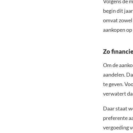
Volgens de m
begin dit jaa
omvat zowel B
aankopen op 
Zo financie
Om de aankop
aandelen. Da
te geven. Vo
verwatert da
Daar staat w
preferente a
vergoeding vo