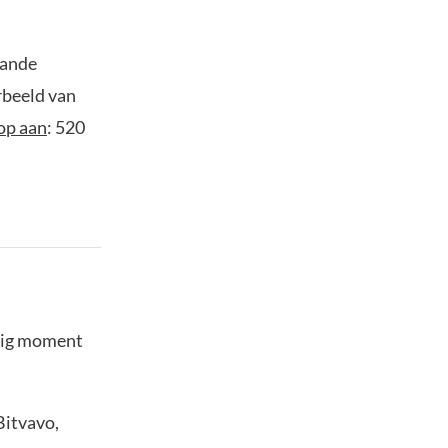
aande
rbeeld van
op aan
: 520
stig moment
Bitvavo,