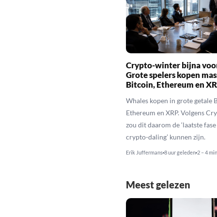
Crypto-winter bijna voo
Grote spelers kopen mas
Bitcoin, Ethereum en X
Whales kopen in grote getale B
Ethereum en XRP. Volgens Cr
zou dit daarom de ‘laatste fase
crypto-daling’ kunnen zijn.
Erik Juffermans
8 uur geleden
2 – 4 mi
Meest gelezen