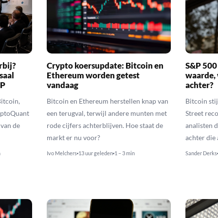
rbij?
Crypto koersupdate: Bitcoin en
S&P 500 
saal
Ethereum worden getest
waarde, 
RP
vandaag
achter?
itcoin,
Bitcoin en Ethereum herstellen knap van
Bitcoin sti
yptoQuant
een terugval, terwijl andere munten met
Street reco
 van de
rode cijfers achterblijven. Hoe staat de
analisten 
markt er nu voor?
achter die
n
Ivo Melchers
13 uur geleden
1 – 3 min
Sander Derks