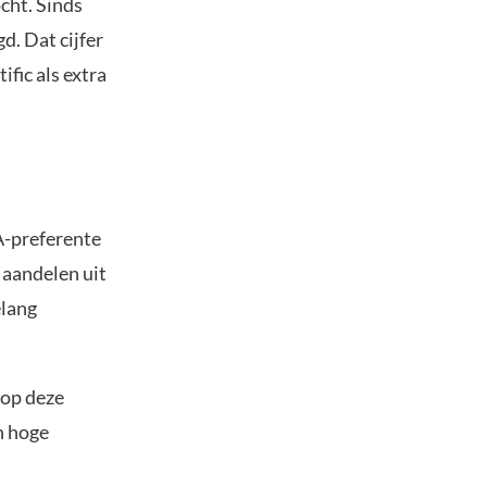
cht. Sinds
d. Dat cijfer
fic als extra
A-preferente
 aandelen uit
elang
 op deze
n hoge