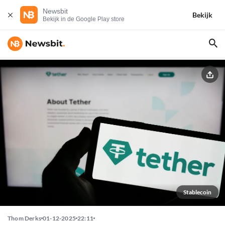
Newsbit
Bekijk
Bekijk in de Google Play store
Stablecoin
Thom Derks
01-12-2025
22:11