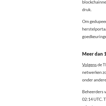
blockchainne
druk.
Om gedupeer
herstelporta
goedkeuringe
Meer dan 1
Volgens
de T
netwerken zo
onder andere
Beheerders v
02:14 UTC. T