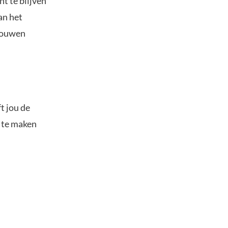
t te blijven
an het
trouwen
t jou de
s te maken