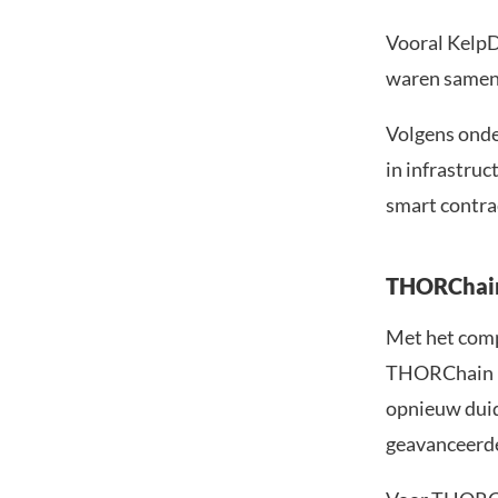
Vooral KelpD
waren samen 
Volgens onde
in infrastruc
smart contra
THORChain 
Met het comp
THORChain he
opnieuw duid
geavanceerde