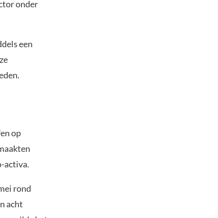
ctor onder
dels een
uze
eden.
fen op
 maakten
-activa.
mei rond
n acht