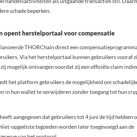
l handelsactiviteiten als uitgaande transacties stil. Daar
dere schade beperken.
 opent herstelportaal voor compensatie
l lanceerde THORChain direct een compensatieprogramma
ruikers. Via het herstelportaal kunnen gebruikers vooraf z
ij mogelijk ontvangen voordat zij een officiële claim indie
edt het platform gebruikers de mogelijkheid om schadelijk
n in hun wallet te verwijderen zonder toegang tot hun cryp
eft aangegeven dat gebruikers tot 4 juni de tijd hebben 
. Niet-opgeëiste tegoeden worden later toegevoegd aan de
reserve van het protocol.