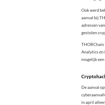
Ook werd bek
aanval bij T
adressen van
gestolen cry
THORChain w
Analytics en
mogelijk een 
Cryptohack
De aanval o
cyberaanvalle
in april alle