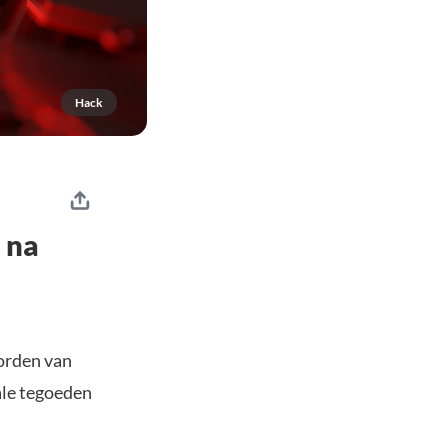
Hack
 na
orden van
ale tegoeden