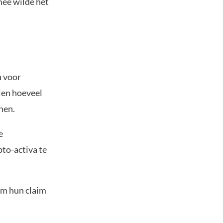
mee wilde het
 voor
ien hoeveel
nen.
e
to-activa te
om hun claim