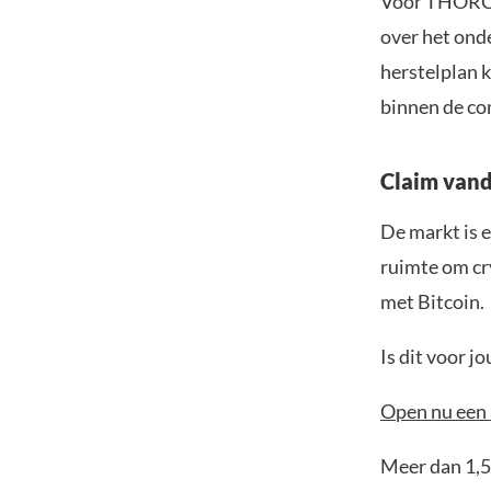
Voor THORCha
over het ond
herstelplan k
binnen de c
Claim vand
De markt is e
ruimte om cr
met Bitcoin.
Is dit voor 
Open nu een 
Meer dan 1,5