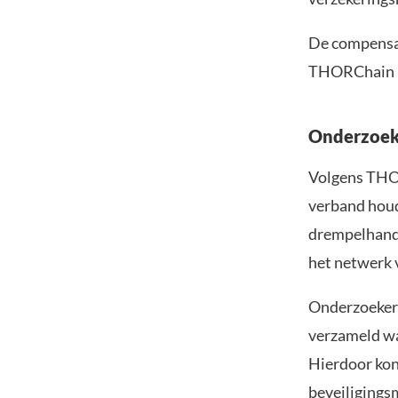
De compensat
THORChain 
Onderzoeke
Volgens THO
verband hou
drempelhandt
het netwerk v
Onderzoekers
verzameld wa
Hierdoor kon
beveiligings