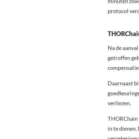
minuten zowe
protocol ver
THORChain
Na de aanva
getroffen geb
compensatie z
Daarnaast bi
goedkeuringe
verliezen.
THORChain he
in te dienen
verzekerings