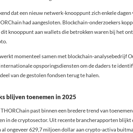
end dat een nieuw netwerk-knooppunt zich enkele dagen 
HORChain had aangesloten. Blockchain-onderzoekers kopp
 dit knooppunt aan wallets die betrokken waren bij het on
pto.
erkt momenteel samen met blockchain-analysebedrijf O
 internationale opsporingsdiensten om de daders te identif
deel van de gestolen fondsen terug te halen.
s blijven toenemen in 2025
p THORChain past binnen een bredere trend van toeneme
n in de cryptosector. Uit recente brancherapporten blijkt 
en al ongeveer 629,7 miljoen dollar aan crypto-activa buitm