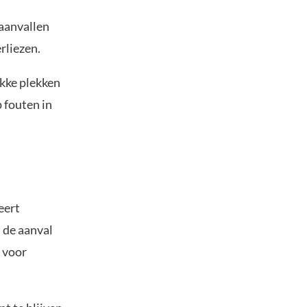
aanvallen
rliezen.
akke plekken
p fouten in
eert
 de aanval
 voor