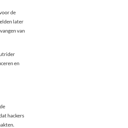
voor de
elden later
tvangen van
utrider
iceren en
nde
dat hackers
aakten.