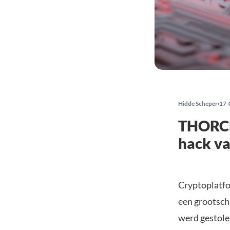
Hidde Scheper
17-
THORCh
hack va
Cryptoplatfo
een grootscha
werd gestole