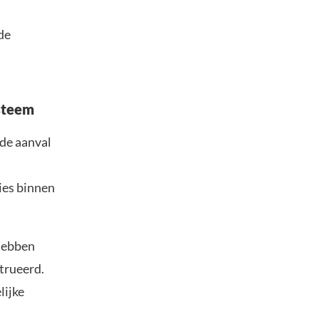
de
steem
de aanval
ies binnen
 hebben
trueerd.
lijke