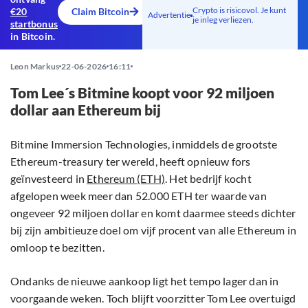
Crypto is risicovol. Je kunt
€20
Claim Bitcoin
Advertentie
je inleg verliezen.
startbonus
in Bitcoin.
Leon Markus
22-06-2026
16:11
Tom Lee´s Bitmine koopt voor 92 miljoen
dollar aan Ethereum bij
Bitmine Immersion Technologies, inmiddels de grootste
Ethereum-treasury ter wereld, heeft opnieuw fors
geïnvesteerd in
Ethereum (ETH)
. Het bedrijf kocht
afgelopen week meer dan 52.000 ETH ter waarde van
ongeveer 92 miljoen dollar en komt daarmee steeds dichter
bij zijn ambitieuze doel om vijf procent van alle Ethereum in
omloop te bezitten.
Ondanks de nieuwe aankoop ligt het tempo lager dan in
voorgaande weken. Toch blijft voorzitter Tom Lee overtuigd