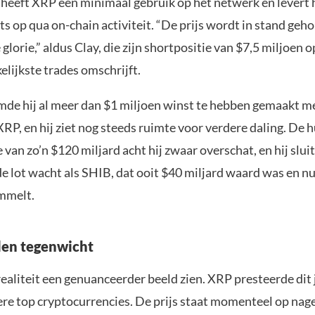
heeft XRP een minimaal gebruik op het netwerk en levert 
ts op qua on-chain activiteit. “De prijs wordt in stand ge
glorie,” aldus Clay, die zijn shortpositie van $7,5 miljoen 
elijkste trades omschrijft.
imde hij al meer dan $1 miljoen winst te hebben gemaakt m
RP, en hij ziet nog steeds ruimte voor verdere daling. De 
an zo’n $120 miljard acht hij zwaar overschat, en hij sluit 
e lot wacht als SHIB, dat ooit $40 miljard waard was en nu
mmelt.
den tegenwicht
realiteit een genuanceerder beeld zien. XRP presteerde dit 
ere top cryptocurrencies. De prijs staat momenteel op na