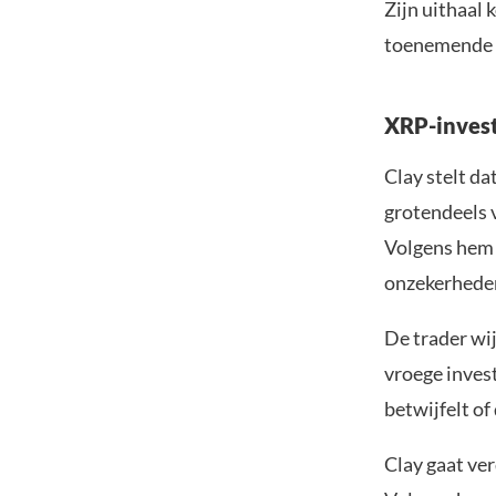
Zijn uithaal
toenemende o
XRP-invest
Clay stelt da
grotendeels 
Volgens hem 
onzekerheden
De trader wi
vroege inves
betwijfelt of
Clay gaat ve