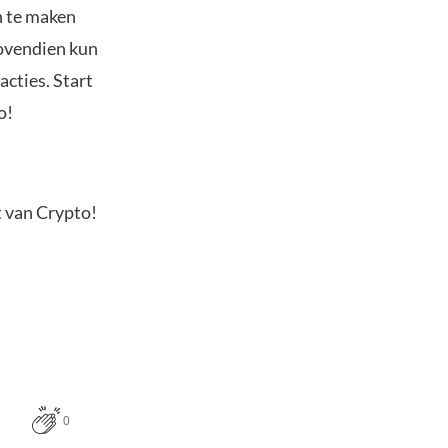
n te maken
Bovendien kun
acties. Start
o!
t van Crypto!
0