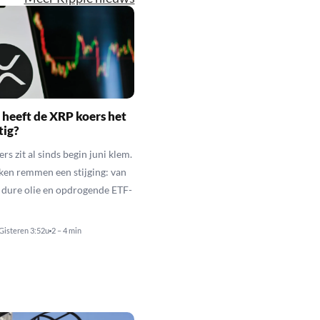
heeft de XRP koers het
tig?
s zit al sinds begin juni klem.
ken remmen een stijging: van
t dure olie en opdrogende ETF-
Gisteren 3:52u
2 – 4 min