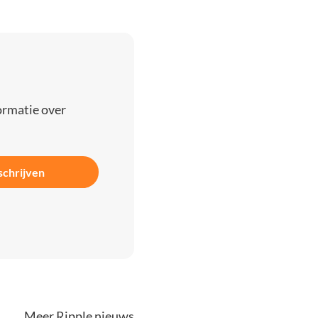
ormatie over
schrijven
Meer Ripple nieuws