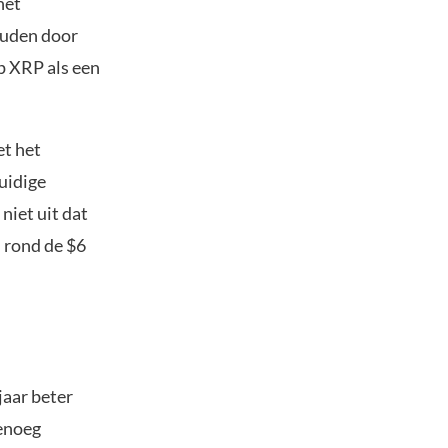
het
houden door
op XRP als een
et het
huidige
niet uit dat
 rond de $6
jaar beter
genoeg