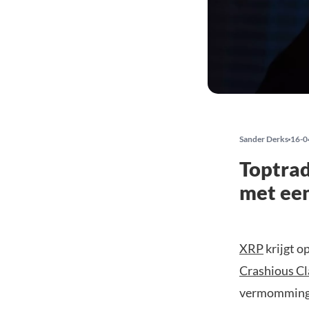
Sander Derks
16-0
Toptrad
met een
XRP
krijgt o
Crashious Cl
vermomming” 