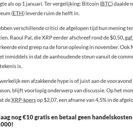
te als op 1 januari. Ter vergelijking: Bitcoin (
BTC
) daalde 
reum (
ETH
) leverde ruim de helft in.
bben verschillende critici de afgelopen tijd hun mening te
en. Raoul Pal, die XRP eerder afschreef rond de $0,50,
gaf
erkeerde eind greep na de forse opleving in november. Ook
et inmiddels in dat de aanhoudende steun vanuit de comm
tekenis is.
erkelijk een afzakkende hype is of juist aan de vooravond 
ason, blijft voorlopig onderwerp van discussie. Op het mo
at de
XRP-koers
op $2,07, een afname van 4,5% in de afgel
aag nog €10 gratis en betaal geen handelskosten
.000!