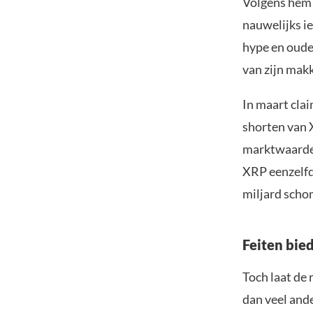
Volgens hem 
nauwelijks ie
hype en oude 
van zijn makk
In maart cla
shorten van X
marktwaarde v
XRP eenzelfd
miljard scho
Feiten bie
Toch laat de 
dan veel and