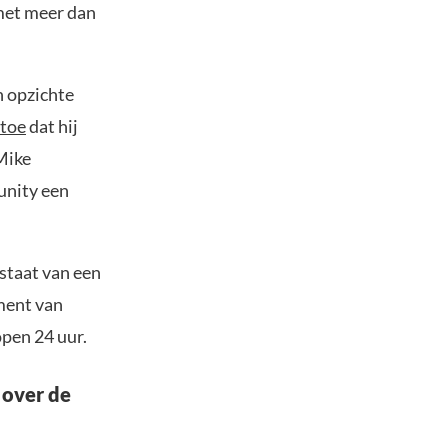
met meer dan
n opzichte
 toe
dat hij
 Mike
unity een
staat van een
ment van
open 24 uur.
 over de