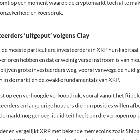
 komt op een moment waarop de cryptomarkt toch al te ma
nzekerheid en koersdruk.
eerders ‘uitgeput’ volgens Clay
t de meeste particuliere investeerders in XRP hun kapitaal 
verloren hebben en dat er weinig verse instroom is van nie
blijven grote investeerders weg, vooral vanwege de huidi
 in de markt en de zwakke fundamentals van XRP.
jst op een verhoogde verkoopdruk, vooral vanuit het Rippl
teerders en langdurige houders die hun posities willen afb
 de markt nog genoeg liquiditeit heeft om die verkopen op 
rder en vergelijkt XRP met bekende memecoins zoals Shiba 