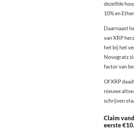
dezelfde hoog
10% en Ethe
Daarnaast he
van XRP herzi
het bij het v
Novogratz zi
factor van be
Of XRP daadw
nieuwe altse
schrijven sta
Claim vand
eerste €10