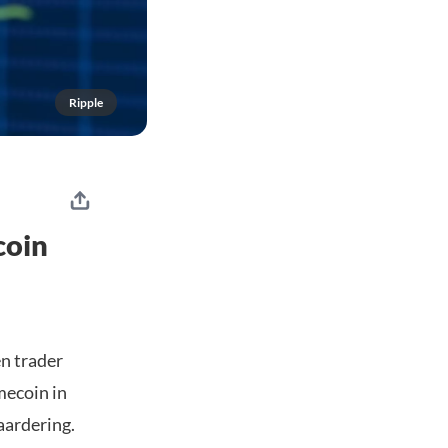
Ripple
coin
en trader
mecoin in
aardering.