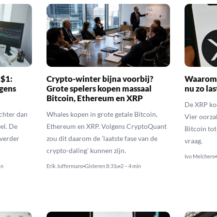
 $1:
Crypto-winter bijna voorbij?
Waarom 
gens
Grote spelers kopen massaal
nu zo las
Bitcoin, Ethereum en XRP
De XRP koer
echter dan
Whales kopen in grote getale Bitcoin,
Vier oorza
el. De
Ethereum en XRP. Volgens CryptoQuant
Bitcoin to
 verder
zou dit daarom de ‘laatste fase van de
vraag.
crypto-daling’ kunnen zijn.
Ivo Melchers
in
Erik Juffermans
Gisteren 8:31u
2 – 4 min