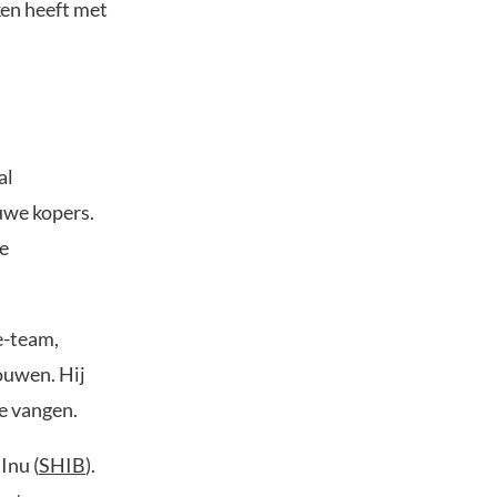
ken heeft met
al
uwe kopers.
ge
e-team,
ouwen. Hij
te vangen.
Inu (
SHIB
).