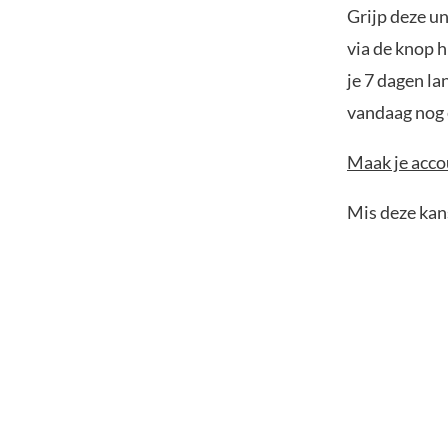
Grijp deze u
via de knop h
je 7 dagen la
vandaag nog e
Maak je accou
Mis deze kans