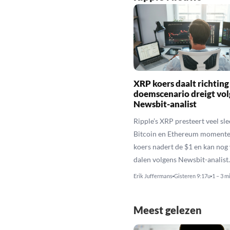
XRP koers daalt richting
doemscenario dreigt vol
Newsbit-analist
Ripple’s XRP presteert veel sl
Bitcoin en Ethereum momente
koers nadert de $1 en kan nog
dalen volgens Newsbit-analist.
Erik Juffermans
Gisteren 9:17u
1 – 3 m
Meest gelezen