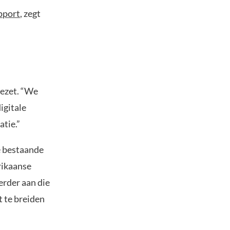
pport
, zegt
gezet. “We
igitale
atie.”
e bestaande
rikaanse
erder aan die
t te breiden