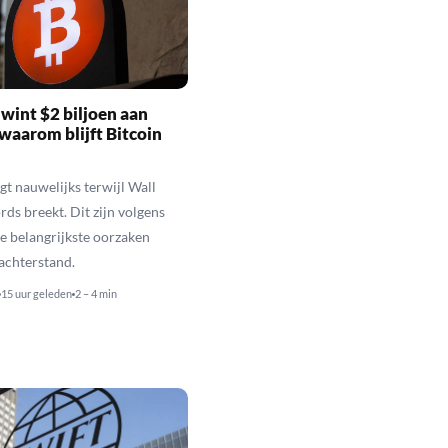
wint $2 biljoen aan
waarom blijft Bitcoin
jgt nauwelijks terwijl Wall
rds breekt. Dit zijn volgens
de belangrijkste oorzaken
 achterstand.
15 uur geleden
2 – 4 min