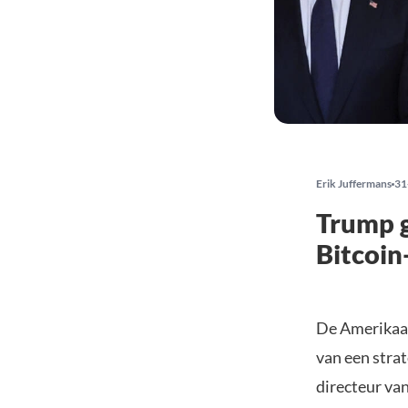
Erik Juffermans
31
Trump g
Bitcoin
De Amerikaan
van een strat
directeur van