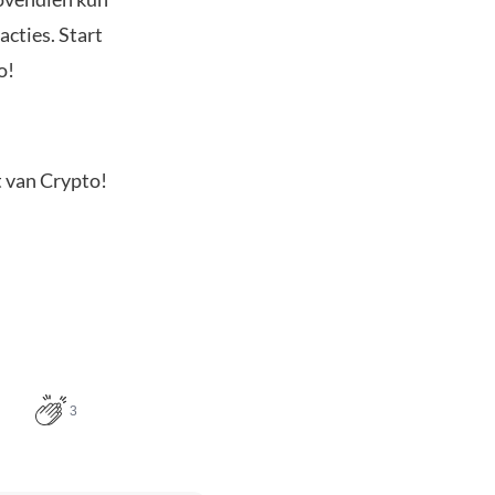
acties. Start
o!
t van Crypto!
3