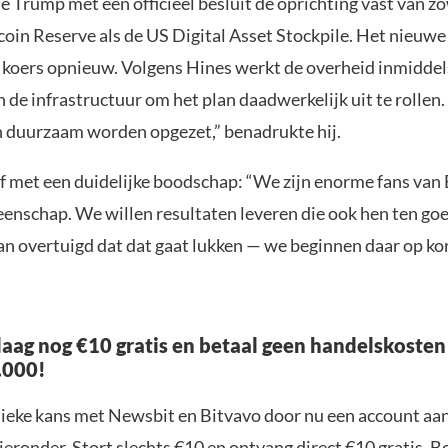
e Trump met een officieel besluit de oprichting vast van z
coin Reserve als de US Digital Asset Stockpile. Het nieuwe
e koers opnieuw. Volgens Hines werkt de overheid inmiddel
 de infrastructuur om het plan daadwerkelijk uit te rollen
n duurzaam worden opgezet,” benadrukte hij.
af met een duidelijke boodschap: “We zijn enorme fans van 
enschap. We willen resultaten leveren die ook hen ten go
an overtuigd dat dat gaat lukken — we beginnen daar op ko
aag nog €10 gratis en betaal geen handelskosten
.000!
nieke kans met Newsbit en Bitvavo door nu een account aa
ieronder. Stort slechts €10 en ontvang direct €10 gratis. 