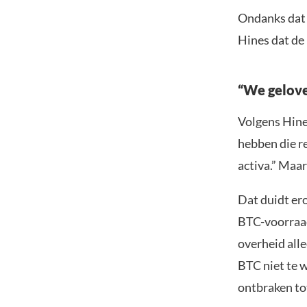
Ondanks dat
Hines dat de 
“We gelove
Volgens Hines
hebben die re
activa.” Maar
Dat duidt er
BTC-voorraad
overheid alle
BTC niet te w
ontbraken tot