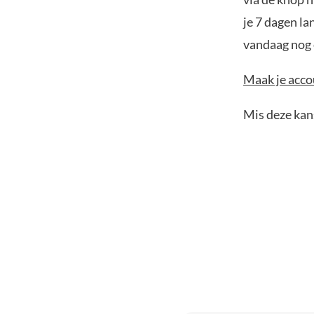
je 7 dagen la
vandaag nog e
Maak je accou
Mis deze kans