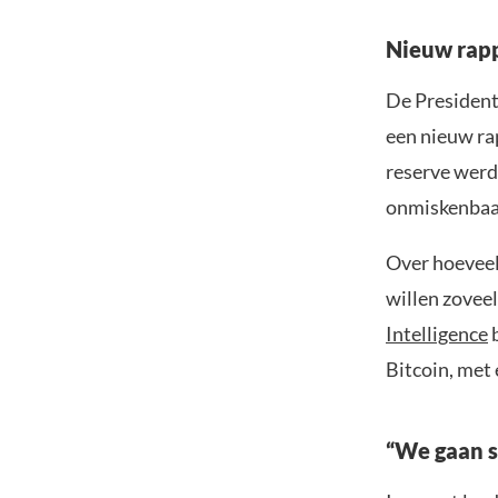
Nieuw rapp
De President
een nieuw ra
reserve werd 
onmiskenbaar:
Over hoeveel 
willen zoveel
Intelligence
b
Bitcoin, met 
“We gaan s