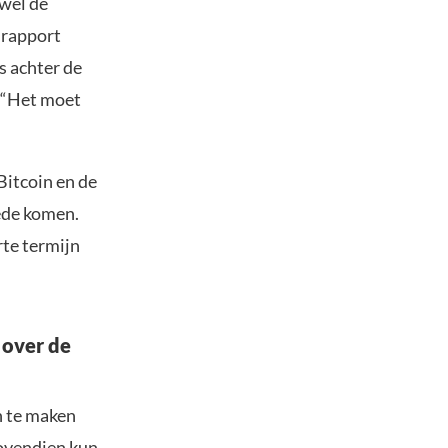
owel de
 rapport
s achter de
. “Het moet
Bitcoin en de
ede komen.
rte termijn
 over de
n te maken
Bovendien kun