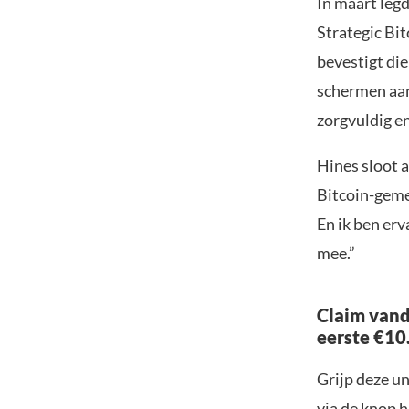
In maart legd
Strategic Bit
bevestigt di
schermen aan
zorgvuldig e
Hines sloot 
Bitcoin-geme
En ik ben erv
mee.”
Claim vand
eerste €10
Grijp deze u
via de knop h