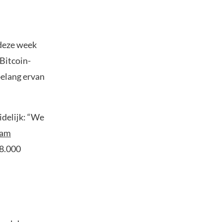
 deze week
Bitcoin-
belang ervan
idelijk: “We
ham
98.000