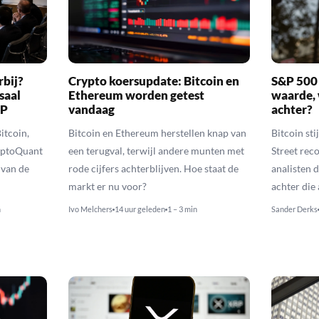
rbij?
Crypto koersupdate: Bitcoin en
S&P 500 
saal
Ethereum worden getest
waarde, 
RP
vandaag
achter?
itcoin,
Bitcoin en Ethereum herstellen knap van
Bitcoin sti
yptoQuant
een terugval, terwijl andere munten met
Street reco
 van de
rode cijfers achterblijven. Hoe staat de
analisten 
markt er nu voor?
achter die
n
Ivo Melchers
14 uur geleden
1 – 3 min
Sander Derks