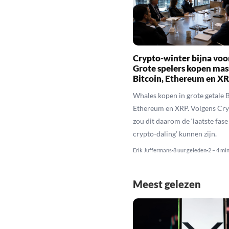
Crypto-winter bijna voo
Grote spelers kopen mas
Bitcoin, Ethereum en X
Whales kopen in grote getale B
Ethereum en XRP. Volgens Cr
zou dit daarom de ‘laatste fase
crypto-daling’ kunnen zijn.
Erik Juffermans
8 uur geleden
2 – 4 mi
Meest gelezen