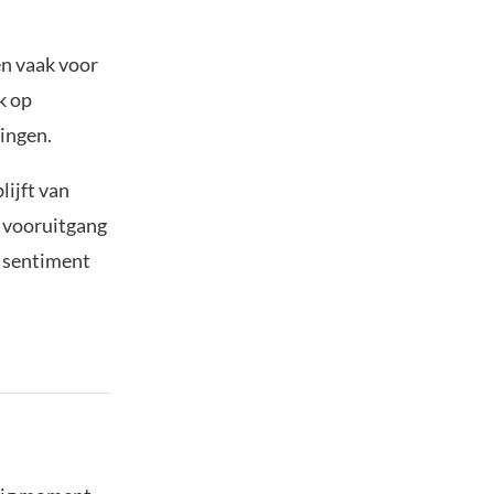
en vaak voor
k op
ingen.
lijft van
e vooruitgang
, sentiment