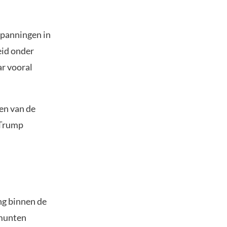
spanningen in
eid onder
ar vooral
en van de
 Trump
ng binnen de
omunten