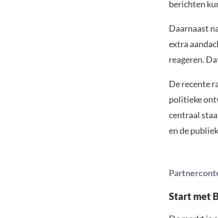
berichten ku
Daarnaast na
extra aandac
reageren. Da
De recente ra
politieke on
centraal sta
en de publie
Partnercont
Start met 