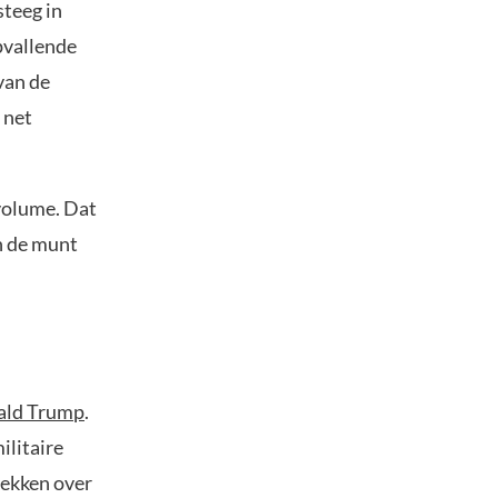
steeg in
pvallende
van de
 net
volume. Dat
n de munt
ald Trump
.
ilitaire
rekken over