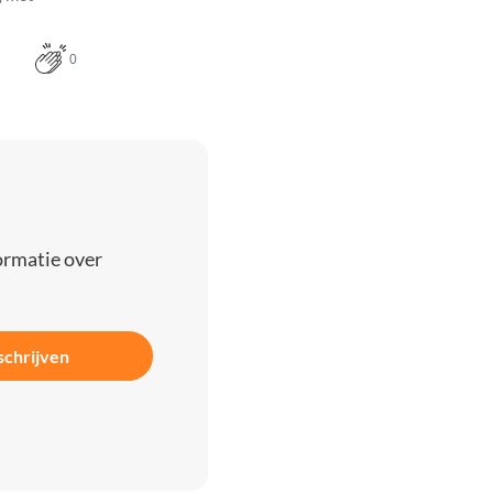
0
ormatie over
schrijven