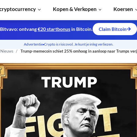
cryptocurrency
Kopen & Verkopen
Koersen
Bitvavo: ontvang
€20 startbonus
in Bitcoin.
Claim Bitcoin
Advertentie
Crypto is risicovol. Je kunt je inleg verliezen.
n Nieuws
Trump-memecoin schiet 25% omhoog in aanloop naar Trumps ver