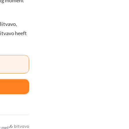
stig moment
Bitvavo,
Bitvavo heeft
 met