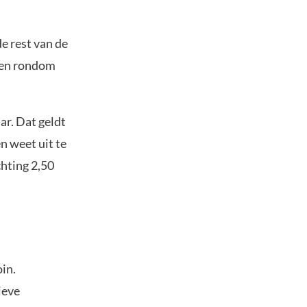
e rest van de
ssen rondom
ar. Dat geldt
n weet uit te
chting 2,50
in.
ieve