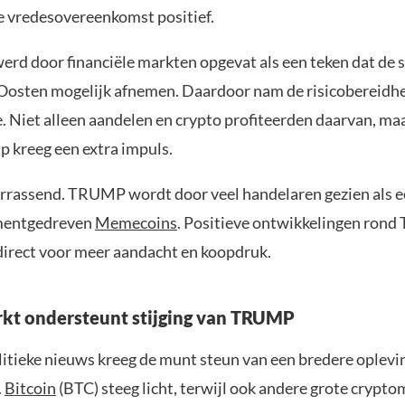
e vredesovereenkomst positief.
erd door financiële markten opgevat als een teken dat de 
osten mogelijk afnemen. Daardoor nam de risicobereidh
. Niet alleen aandelen en crypto profiteerden daarvan, ma
p kreeg een extra impuls.
verrassend. TRUMP wordt door veel handelaren gezien als e
mentgedreven
Memecoins
. Positieve ontwikkelingen rond
direct voor meer aandacht en koopdruk.
kt ondersteunt stijging van TRUMP
litieke nieuws kreeg de munt steun van een bredere oplevi
.
Bitcoin
(BTC) steeg licht, terwijl ook andere grote crypt