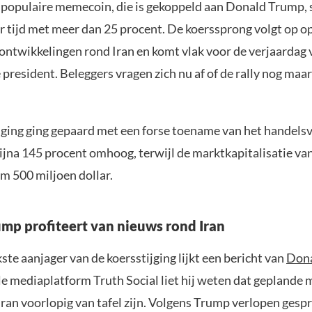
 populaire memecoin, die is gekoppeld aan Donald Trump, 
ur tijd met meer dan 25 procent. De koerssprong volgt op o
 ontwikkelingen rond Iran en komt vlak voor de verjaardag 
resident. Beleggers vragen zich nu af of de rally nog maar
ijging ging gepaard met een forse toename van het handels
ijna 145 procent omhoog, terwijl de marktkapitalisatie va
im 500 miljoen dollar.
rump profiteert van nieuws rond Iran
ste aanjager van de koersstijging lijkt een bericht van
Don
le mediaplatform Truth Social liet hij weten dat geplande m
Iran voorlopig van tafel zijn. Volgens Trump verlopen gesp