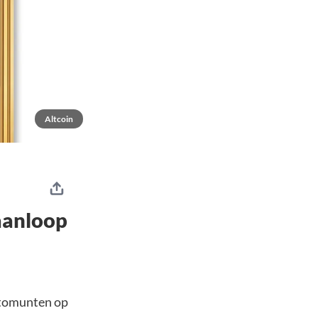
Altcoin
aanloop
ptomunten op