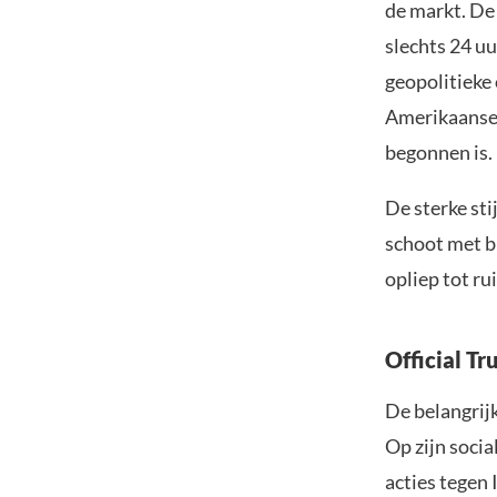
de markt. De
slechts 24 u
geopolitieke
Amerikaanse p
begonnen is.
De sterke st
schoot met b
opliep tot ru
Official T
De belangrijk
Op zijn socia
acties tegen 