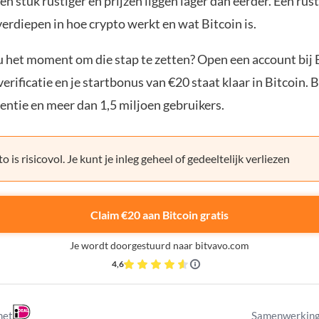
en stuk rustiger en prijzen liggen lager dan eerder. Een ru
verdiepen in hoe crypto werkt en wat Bitcoin is.
ou het moment om die stap te zetten? Open een account bij 
erificatie en je startbonus van €20 staat klaar in Bitcoin. 
entie en meer dan 1,5 miljoen gebruikers.
o is risicovol. Je kunt je inleg geheel of gedeeltelijk verliezen
Claim €20 aan Bitcoin gratis
Je wordt doorgestuurd naar bitvavo.com
4,6
met
Samenwerking