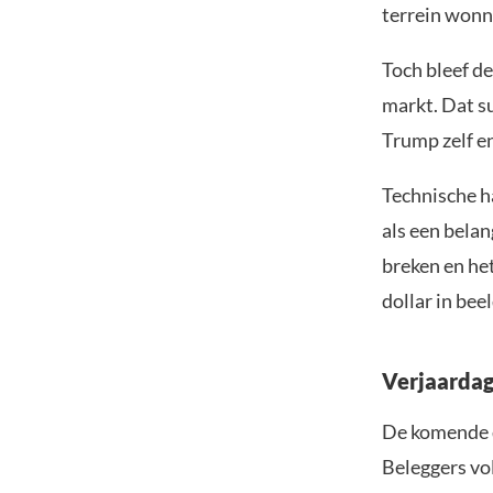
terrein wonn
Toch bleef d
markt. Dat s
Trump zelf e
Technische h
als een bela
breken en he
dollar in bee
Verjaardag
De komende 
Beleggers vo