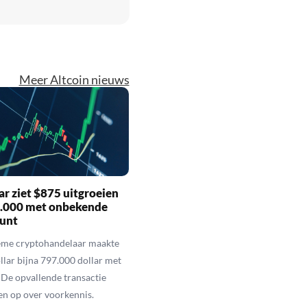
Meer Altcoin nieuws
r ziet $875 uitgroeien
7.000 met onbekende
unt
eme cryptohandelaar maakte
llar bijna 797.000 dollar met
De opvallende transactie
en op over voorkennis.