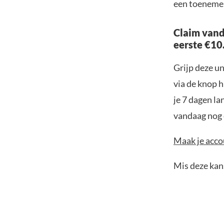
een toenemen
Claim vand
eerste €10
Grijp deze u
via de knop h
je 7 dagen la
vandaag nog e
Maak je accou
Mis deze kans