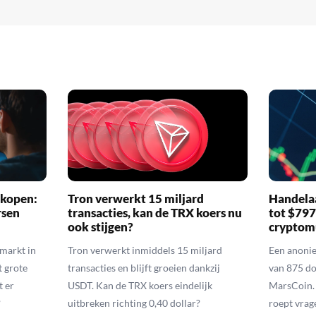
 kopen:
Tron verwerkt 15 miljard
Handelaa
rsen
transacties, kan de TRX koers nu
tot $79
ook stijgen?
cryptom
nmarkt in
Tron verwerkt inmiddels 15 miljard
Een anoni
t grote
transacties en blijft groeien dankzij
van 875 do
t er
USDT. Kan de TRX koers eindelijk
MarsCoin. 
?
uitbreken richting 0,40 dollar?
roept vrag