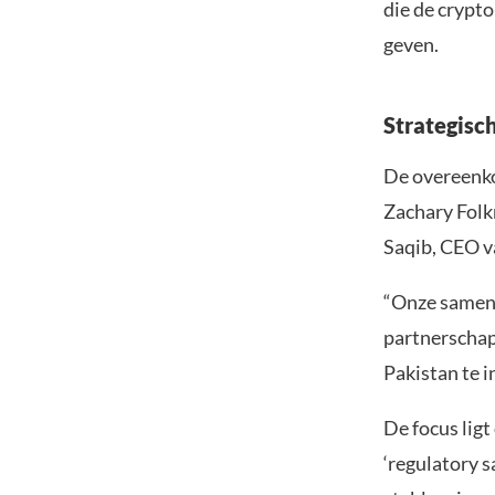
die de crypto
geven.
Strategisc
De overeenko
Zachary Folk
Saqib, CEO v
“Onze samenw
partnerschap;
Pakistan te i
De focus lig
‘regulatory 