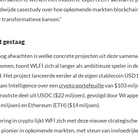
ldwijde casestudy over hoe opkomende markten blockchai
r transformatieve kansen.”
t gestaag
og afwachten is welke concrete projecten uit deze samen
omen, toont WLFI zich al langer als ambitieuze speler in d
. Het project lanceerde eerder al de eigen stablecoin USD1
am Intelligence over een
crypto portefeuille
van $103 milj
grootste deel uit USDC ($22 miljoen), gevolgd door Wrappe
miljoen) en Ethereum (ETH) ($14 miljoen).
ring in crypto lijkt WFI zich met deze nieuwe strategische 
s pionier in opkomende markten, met steun van invloedrijke