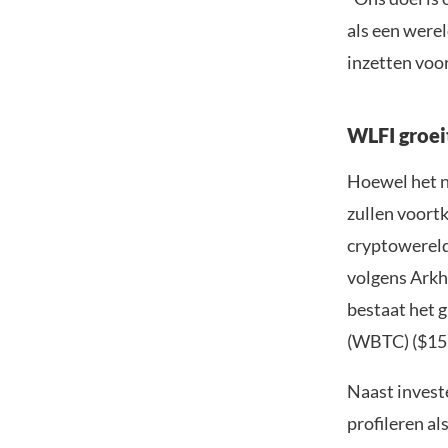
als een were
inzetten voo
WLFI groei
Hoewel het n
zullen voortk
cryptowereld
volgens Arkh
bestaat het 
(WBTC) ($15 
Naast investe
profileren al