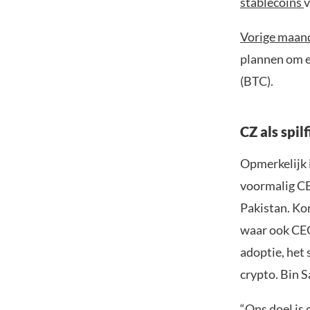
stablecoins
v
Vorige maan
plannen om e
(BTC).
CZ als spil
Opmerkelijk 
voormalig CE
Pakistan. Ko
waar ook CEO
adoptie, het 
crypto. Bin S
“Ons doel is