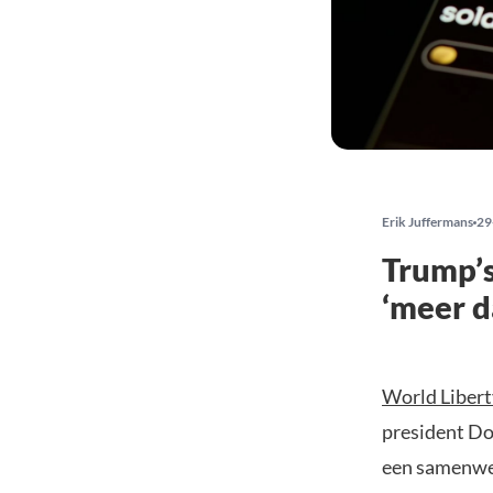
Erik Juffermans
29
Trump’s
‘meer 
World Libert
president Do
een samenwer