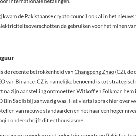
oor internationale betalingen.
d
kwam de Pakistaanse crypto council ook al in het nieuw
lektriciteitsoverschotten de gebruiken voor het minen va
figuur
is de recente betrokkenheid van
Changpeng Zhao
(CZ), de 
O van Binance. CZ is namelijke benoemd is tot strategisch
rt na zijn aanstelling ontmoetten Witkoff en Folkman hem 
 Bin Saqib bij aanwezig was. Het viertal sprak hier over 
stellen van nieuwe standaarden en het naar een hoger nivea
aqib onderschrijft dit enthousiasme:
 om samen te werken met industrie-experts en Pakistan te 