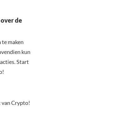
 over de
n te maken
Bovendien kun
acties. Start
o!
t van Crypto!