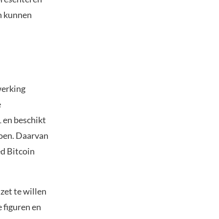
n kunnen
werking
e
 en beschikt
oen. Daarvan
d Bitcoin
zet te willen
 figuren en