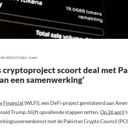
-04-2025
17:58
2 - 4 min
 cryptoproject scoort deal met Pa
dan een samenwerking’
y Financial
(WLFI), een DeFi-project gerelateerd aan Amer
nald Trump, blijft opvallende stappen zetten.
Op 26 april
t
kingsovereenkomst met de Pakistan Crypto Council (PCC)