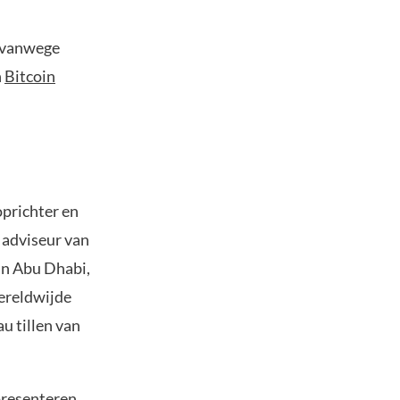
s vanwege
n
Bitcoin
oprichter en
 adviseur van
in Abu Dhabi,
wereldwijde
u tillen van
presenteren