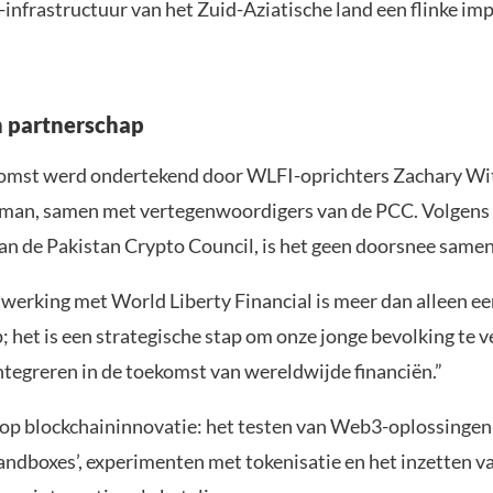
-infrastructuur van het Zuid-Aziatische land een flinke im
h partnerschap
mst werd ondertekend door WLFI-oprichters Zachary Wit
man, samen met vertegenwoordigers van de PCC. Volgens 
an de Pakistan Crypto Council, is het geen doorsnee same
erking met World Liberty Financial is meer dan alleen ee
 het is een strategische stap om onze jonge bevolking te v
ntegreren in de toekomst van wereldwijde financiën.”
t op blockchaininnovatie: het testen van Web3-oplossingen
sandboxes’, experimenten met tokenisatie en het inzetten v