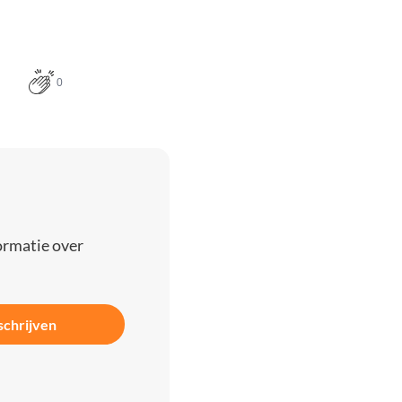
0
ormatie over
schrijven