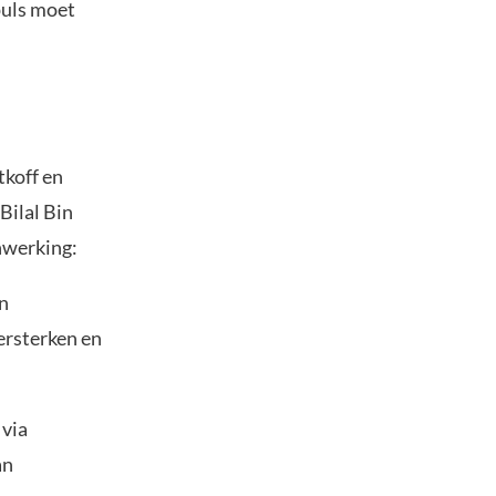
puls moet
koff en
Bilal Bin
nwerking:
n
ersterken en
 via
an