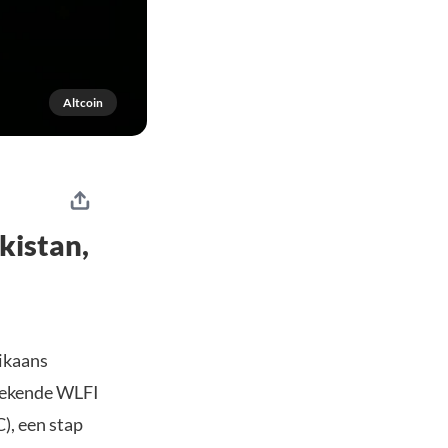
Altcoin
kistan,
ikaans
ekende WLFI
, een stap