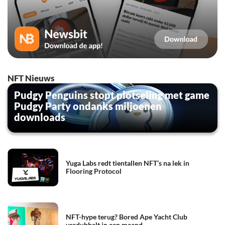
NFT Nieuws
Pudgy Penguins stopt plotseling met game
Pudgy Party ondanks miljoenen
downloads
Yuga Labs redt tientallen NFT’s na lek in
Flooring Protocol
NFT-hype terug? Bored Ape Yacht Club
verdubbelt in een maand