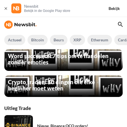
Newsbit
Bekijk
Bekijk in de Google Play store
Actueel
Bitcoin
Beurs
XRP
Ethereum
Card
Word succesvol: 7 tips om te handelen
zonder emoties
Crypto traden: 10 dingen die elke
beginner moet weten
Uitleg Trade
Nieuw, Binance OCO orders!