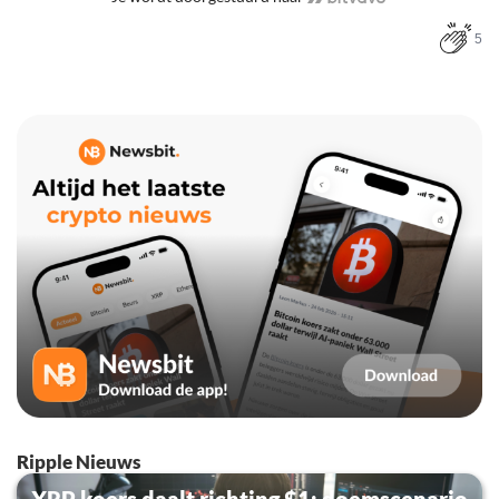
5
Ripple Nieuws
XRP koers daalt richting $1: doemscenario