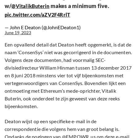
w/
makes a minimum five.
@VitalikButerin
pic.twitter.com/aZV2F4RrlT
— John E Deaton (@JohnEDeaton1)
June 19, 2023
Een opvallend detail dat Deaton heeft opgemerkt, is dat de
naam ‘ConsenSys’ niet was gecorrigeerd in de documenten.
Volgens deze documenten, had voormalig SEC-
divisiedirecteur William Hinman tussen 13 december 2017
en 8 juni 2018 minstens vier tot vijf bijeenkomsten met
vertegenwoordigers van ConsenSys. Bovendien lijkt een
ontmoeting met Ethereum’s mede-oprichter, Vitalik
Buterin, ook onderdeel te zijn geweest van deze reeks
bijeenkomsten.
Deaton wijst op een specifieke e-mail in de
correspondentie die volgens hem van groot belang is.
Ondanks de pogingen van @EMPOWR_us om deze e-mail