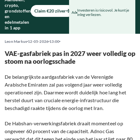
crypto,
Investeren is risicovol. Je kunt je
grondstoffen
Claim €20 zilver
Ad
inleg verliezen.
en
edelmetalen
in 1 app
Leon Markus
12-05-2026
13:00
VAE-gasfabriek pas in 2027 weer volledig op
stoom na oorlogsschade
De belangrijkste aardgasfabriek van de Verenigde
Arabische Emiraten zal pas volgend jaar weer volledig
operationeel zijn. Daarmee wordt duidelijk hoe lang het
herstel duurt van cruciale energie-infrastructuur die
beschadigd raakte tijdens de oorlog met Iran.
De Habshan-verwerkingsfabriek draait momenteel op
ongeveer 60 procent van de capaciteit. Adnoc Gas
verwacht dat dit tegen het einde van het jaar stijgt naar 80