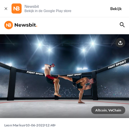
Newsbit
Bekijk
Bekijk in de Google Play store
Altcoin, VeChain
Leon Markus
10-06-2022
12:48