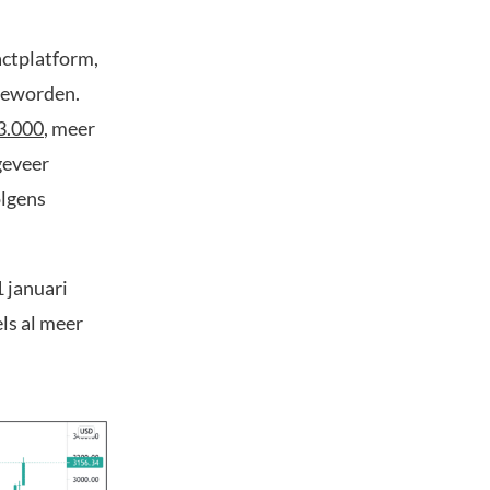
actplatform,
 geworden.
3.000
, meer
geveer
olgens
 januari
ls al meer