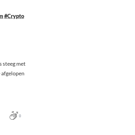
um
#Crypto
s steeg met
e afgelopen
0