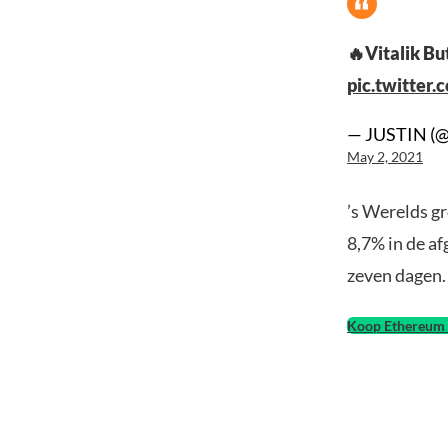
🔥Vitalik But
pic.twitter
— JUSTIN (@
May 2, 2021
’s Werelds g
8,7% in de a
zeven dagen.
Koop Ethereum 