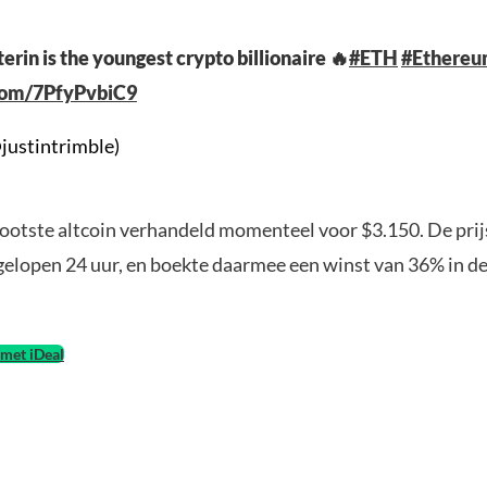
erin is the youngest crypto billionaire 🔥
#ETH
#Ethere
.com/7PfyPvbiC9
justintrimble)
rootste altcoin verhandeld momenteel voor $3.150. De prij
fgelopen 24 uur, en boekte daarmee een winst van 36% in d
met iDeal