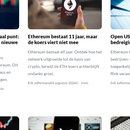
aal punt:
Ethereum bestaat 11 jaar, maar
Open US
r nieuwe
de koers viert niet mee
bedreigi
Ethereum bestaat elf jaar. Ontdek hoe het
Ethereum k
ns
netwerk uitgroeide tot de basis van
bedrijven.
ereum. Dit
crypto, terwijl de ETH koers achterblijft
toegankeli
eaus en
ondanks groei.
flink vera
gen.
Erik Juffermans
01 augustus 2026
2 – 3 min
Erik Jufferma
min