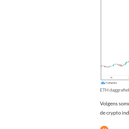
ETH daggrafiek
Volgens sommi
de crypto ind