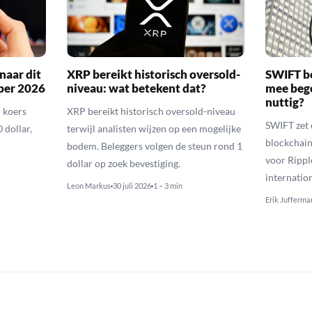
naar dit
XRP bereikt historisch oversold-
SWIFT b
ber 2026
niveau: wat betekent dat?
mee bego
nuttig?
 koers
XRP bereikt historisch oversold-niveau
SWIFT zet 
 dollar,
terwijl analisten wijzen op een mogelijke
blockchain
bodem. Beleggers volgen de steun rond 1
voor Rippl
dollar op zoek bevestiging.
internatio
Leon Markus
30 juli 2026
1 – 3 min
Erik Jufferma