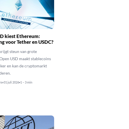
D kiest Ethereum:
ng voor Tether en USDC?
rijgt steun van grote
 Open USD maakt stablecoins
jker en kan de cryptomarkt
nderen.
ns
31 juli 2026
1 – 3 min