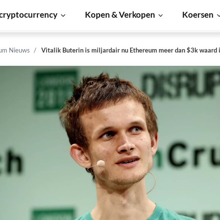
cryptocurrency
Kopen & Verkopen
Koersen
um Nieuws
Vitalik Buterin is miljardair nu Ethereum meer dan $3k waard 