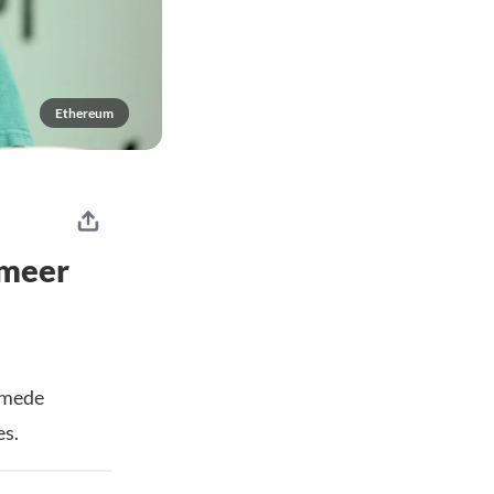
Ethereum
 meer
 mede
es.