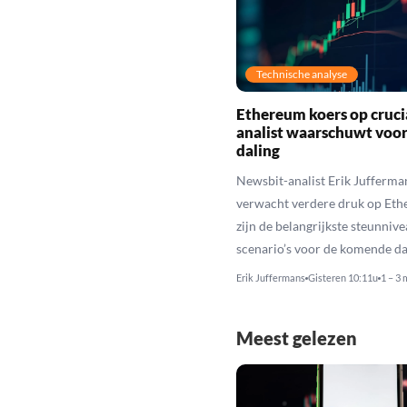
Technische analyse
Ethereum koers op cruci
analist waarschuwt voo
daling
Newsbit-analist Erik Jufferma
verwacht verdere druk op Eth
zijn de belangrijkste steunniv
scenario’s voor de komende da
Erik Juffermans
Gisteren 10:11u
1 – 3 
Meest gelezen