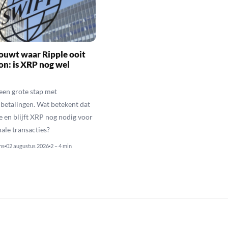
ouwt waar Ripple ooit
n: is XRP nog wel
een grote stap met
betalingen. Wat betekent dat
e en blijft XRP nog nodig voor
nale transacties?
ns
02 augustus 2026
2 – 4 min