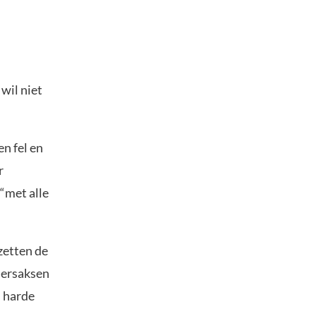
wil niet
n fel en
r
 “met alle
zetten de
dersaksen
n harde