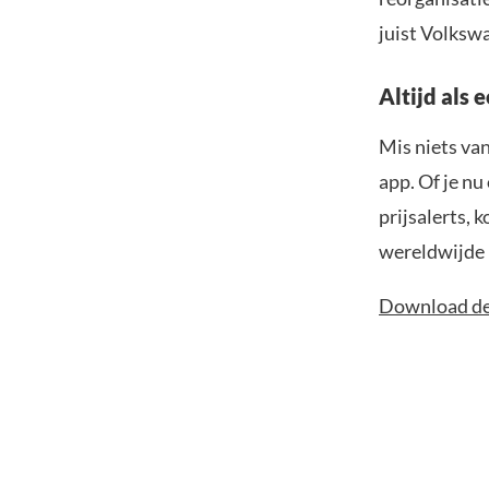
juist Volksw
Altijd als 
Mis niets va
app. Of je nu
prijsalerts, 
wereldwijde 
Download de 