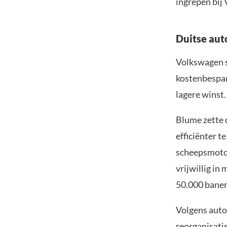
ingrepen bij
Duitse aut
Volkswagen s
kostenbespa
lagere winst.
Blume zette 
efficiënter 
scheepsmotor
vrijwillig in
50.000 banen
Volgens auto
reorganisati