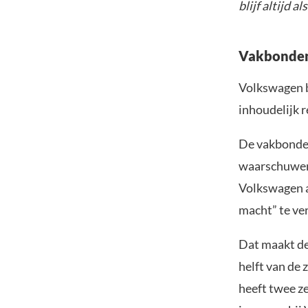
blijf altijd a
Vakbonden 
Volkswagen b
inhoudelijk 
De vakbonden
waarschuwen 
Volkswagen ac
macht” te ve
Dat maakt de
helft van de
heeft twee ze