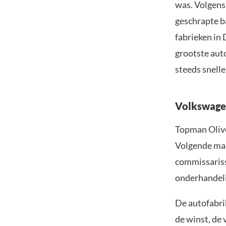
was. Volgens
geschrapte b
fabrieken in
grootste aut
steeds snelle
Volkswagen
Topman Olive
Volgende maa
commissariss
onderhandeli
De autofabri
de winst, de 