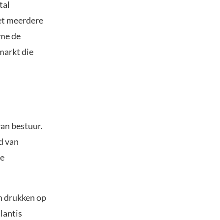
tal
et meerdere
ume de
markt die
an bestuur.
d van
ge
n drukken op
lantis