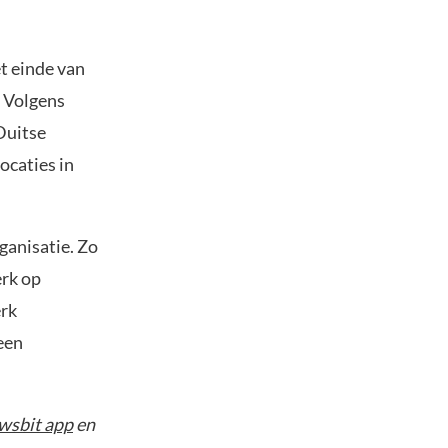
t einde van
. Volgens
Duitse
ocaties in
ganisatie. Zo
erk op
erk
een
wsbit app
en