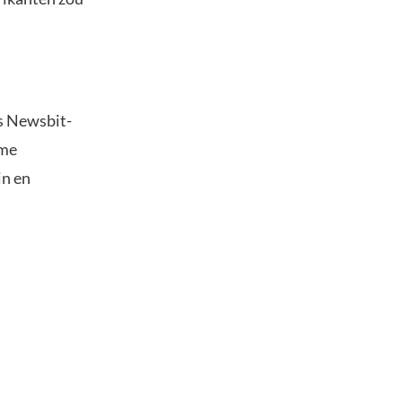
s Newsbit-
ime
in en