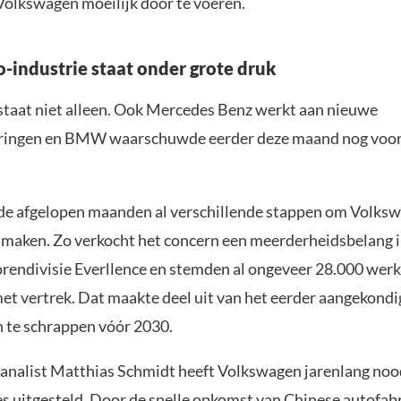
 Volkswagen moeilijk door te voeren.
o-industrie staat onder grote druk
taat niet alleen. Ook Mercedes Benz werkt aan nieuwe
ringen en BMW waarschuwde eerder deze maand nog voor 
de afgelopen maanden al verschillende stappen om Volks
te maken. Zo verkocht het concern een meerderheidsbelang i
endivisie Everllence en stemden al ongeveer 28.000 wer
 met vertrek. Dat maakte deel uit van het eerder aangekond
 te schrappen vóór 2030.
analist Matthias Schmidt heeft Volkswagen jarenlang noo
es uitgesteld. Door de snelle opkomst van Chinese autofab