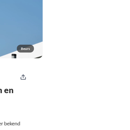
Beurs
n en
er bekend