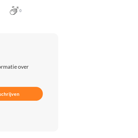
0
ormatie over
schrijven