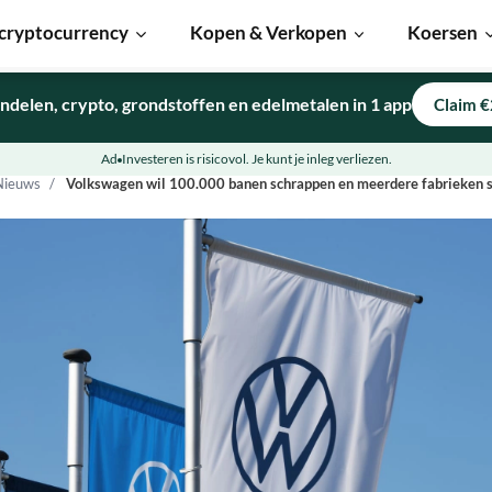
cryptocurrency
Kopen & Verkopen
Koersen
ndelen, crypto, grondstoffen en edelmetalen in 1 app
Claim €
Ad
Investeren is risicovol. Je kunt je inleg verliezen.
Nieuws
Volkswagen wil 100.000 banen schrappen en meerdere fabrieken s