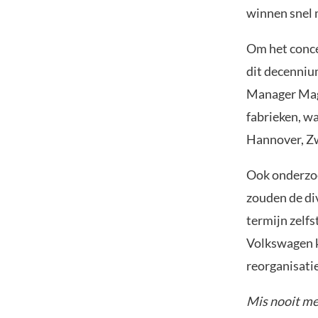
winnen snel 
Om het conce
dit decenniu
Manager Maga
fabrieken, w
Hannover, Z
Ook onderzoe
zouden de di
termijn zelf
Volkswagen k
reorganisati
Mis nooit mee