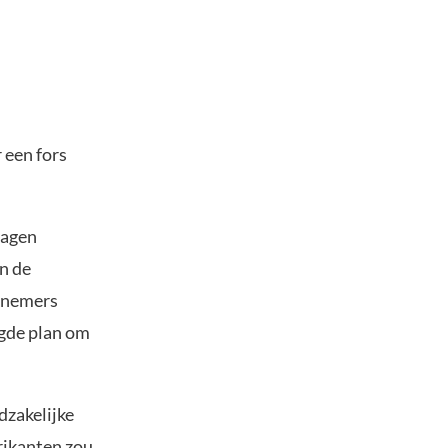
een fors
wagen
n de
knemers
igde plan om
dzakelijke
rikanten zou