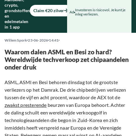
crypto,
Investeren is risicovol. Je kunt je
grondstoffen
Claim €20 zilver
Ad
inleg verliezen.
en
edelmetalen
in 1 app
Willem Spork
23-06-2026
14:41
Waarom dalen ASML en Besi zo hard?
Wereldwijde techverkoop zet chipaandelen
onder druk
ASML, ASMI en Besi behoren dinsdag tot de grootste
verliezers op het Damrak. De drie chipbedrijven verliezen
tussen de vijf en acht procent, waardoor de AEX tot de
zwakst presterende
beurzen van Europa behoort. Achter
de daling schuilt een wereldwijde verkoopgolf in
technologieaandelen die begon in Zuid-Korea en zich
inmiddels heeft verspreid naar Europa en de Verenigde
Staten. Beleggers nemen massaal winst op AI-aandelen,