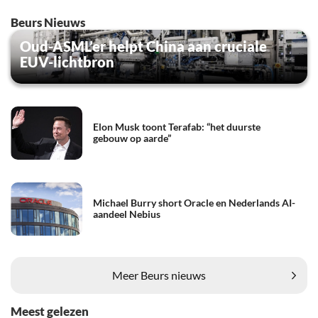
Beurs Nieuws
Oud-ASML’er helpt China aan cruciale
EUV-lichtbron
Elon Musk toont Terafab: “het duurste
gebouw op aarde”
Michael Burry short Oracle en Nederlands AI-
aandeel Nebius
Meer Beurs nieuws
Meest gelezen