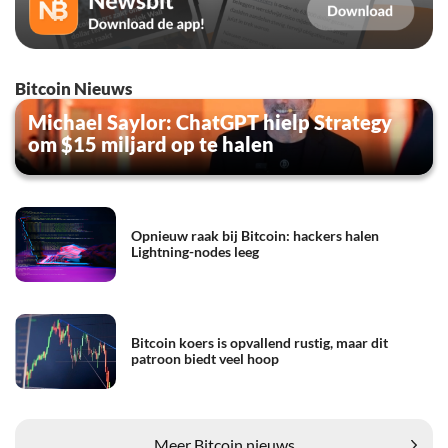
Bitcoin Nieuws
Michael Saylor: ChatGPT hielp Strategy
om $15 miljard op te halen
Opnieuw raak bij Bitcoin: hackers halen
Lightning-nodes leeg
Bitcoin koers is opvallend rustig, maar dit
patroon biedt veel hoop
Meer Bitcoin nieuws