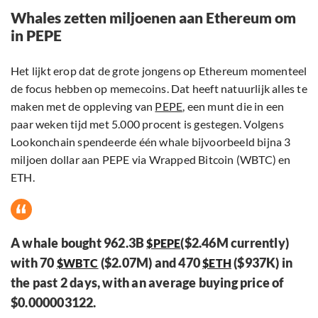
Whales zetten miljoenen aan Ethereum om
in PEPE
Het lijkt erop dat de grote jongens op Ethereum momenteel
de focus hebben op memecoins. Dat heeft natuurlijk alles te
maken met de oppleving van
PEPE
, een munt die in een
paar weken tijd met 5.000 procent is gestegen. Volgens
Lookonchain spendeerde één whale bijvoorbeeld bijna 3
miljoen dollar aan PEPE via Wrapped Bitcoin (WBTC) en
ETH.
A whale bought 962.3B
($2.46M currently)
$PEPE
with 70
($2.07M) and 470
($937K) in
$WBTC
$ETH
the past 2 days, with an average buying price of
$0.000003122.