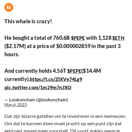
This whale is crazy!
He bought a total of 760.6B
with 1,128
$PEPE
$ETH
($2.17M) at a price of $0.000002859 in the past 3
hours.
And currently holds 4.56T
($14.4M
$PEPE
currently).
https://t.co/ZlXVe74Lg9
pic.twitter.com/1m29m7nJXQ
— Lookonchain (@lookonchain)
May 6, 2023
Dat zijn bizarre getallen om te investeren in een memecoin.
Om dat te kunnen doen moet je echt op een punt zijn dat
geld niet zoveel meer voorstelt. Dit soort gokjes neem je