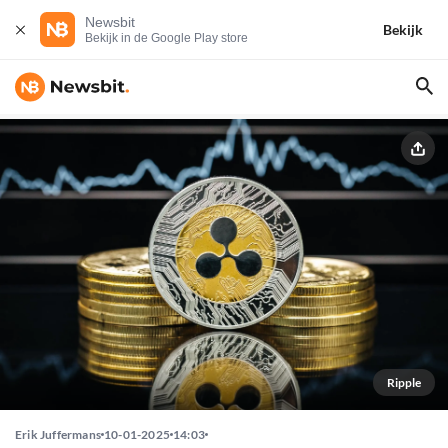
Newsbit
Bekijk
Bekijk in de Google Play store
Ripple
Erik Juffermans
10-01-2025
14:03