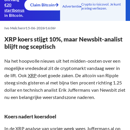
Crypto is risicovol. Je kunt
€20
Claim Bitcoin
Advertentie
je inleg verliezen.
startbonus
in Bitcoin.
Ivo Melchers
15-06-2026
16:06
XRP koers stijgt 10%, maar Newsbit-analist
blijft nog sceptisch
Na het hoopvolle nieuws uit het midden-oosten over een
mogelijke vredesdeal zit de cryptomarkt vandaag weer in
de lift. Ook
XRP
doet goede zaken. De altcoin van Ripple
steeg sinds gisteren al met bijna tien procent richting 1.25
dollar en technisch analist Erik Juffermans van Newsbit ziet
nu een belangrijke weerstandszone naderen.
Koers nadert koersdoel
In de
XRP analyse
van vorige week wees Juffermans al op