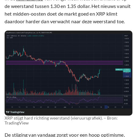
de weerstand tussen 1.30 en 1.35 dollar. Het nieuws vanuit
het midden-oosten doet de markt goed en XRP klimt
daardoor harder dan verwacht naar deze weerstand toe.
XRP stijgt hard richting weerstand (vieruursgrafiek). – Bron:
TradingView
De stijging van vandaag zorgt voor een hoop optimisme,