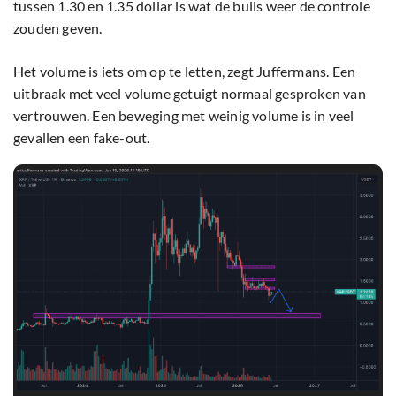
tussen 1.30 en 1.35 dollar is wat de bulls weer de controle
zouden geven.
Het volume is iets om op te letten, zegt Juffermans. Een
uitbraak met veel volume getuigt normaal gesproken van
vertrouwen. Een beweging met weinig volume is in veel
gevallen een fake-out.