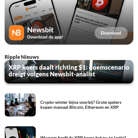
Ripple Nieuws
XRP koers daalt richting $1: doemscenario
dreigt volgens Newsbit-analist
Crypto-winter bijna voorbij? Grote spelers
kopen massaal Bitcoin, Ethereum en XRP
Waarom heeft de XRP koers het nu zo lastig?