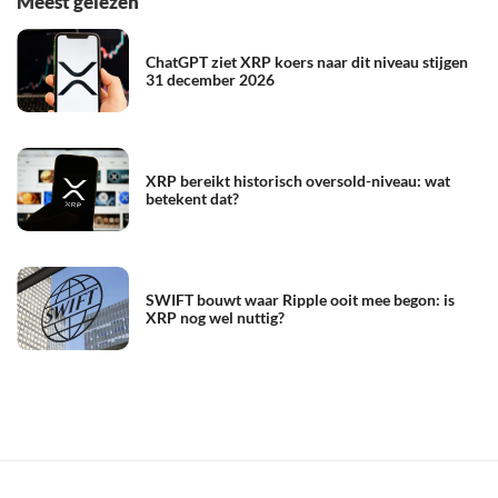
Meest gelezen
ChatGPT ziet XRP koers naar dit niveau stijgen
31 december 2026
XRP bereikt historisch oversold-niveau: wat
betekent dat?
SWIFT bouwt waar Ripple ooit mee begon: is
XRP nog wel nuttig?