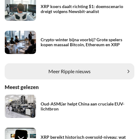
XRP koers daalt richting $1: doemscenario
dreigt volgens Newsbit-analist
Crypto-winter bijna voorbij? Grote spelers
kopen massaal Bitcoin, Ethereum en XRP
Meer Ripple nieuws
Meest gelezen
Oud-ASML’er helpt China aan cruciale EUV-
lichtbron
XRP bereikt historisch oversold-niveau: wat