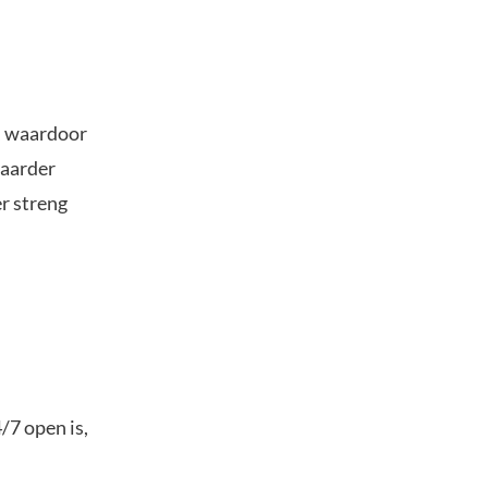
n, waardoor
baarder
er streng
4/7 open is,