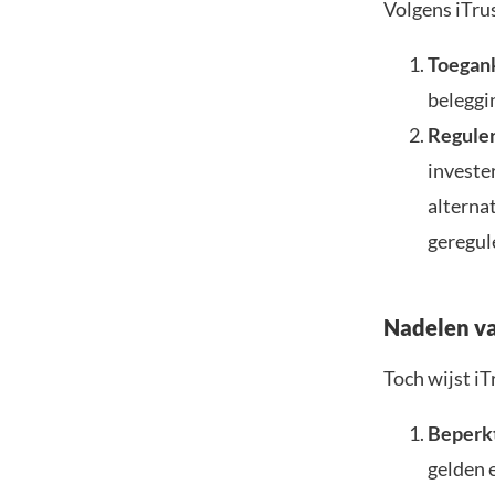
Volgens iTru
Toegank
beleggi
Reguler
investe
alternat
geregule
Nadelen v
Toch wijst iT
Beperk
gelden e