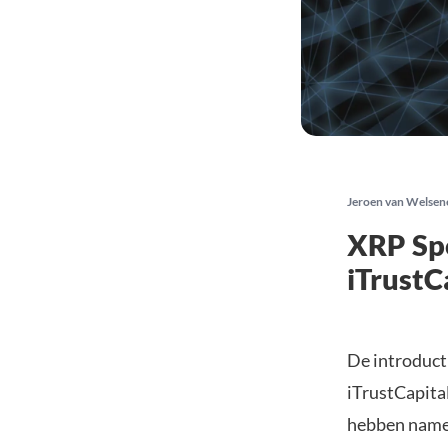
Jeroen van Welsen
XRP Spo
iTrustC
De introduct
iTrustCapita
hebben namel