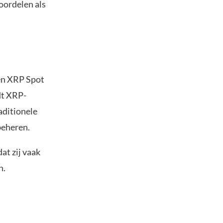
oordelen als
een XRP Spot
dt XRP-
aditionele
beheren.
at zij vaak
n.