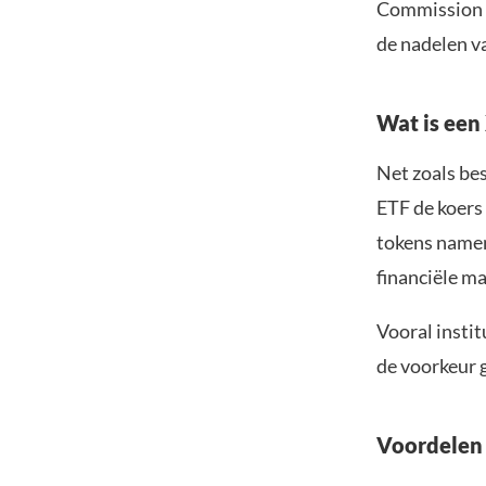
Commission (
de nadelen va
Wat is een
Net zoals be
ETF de koers
tokens namen
financiële ma
Vooral instit
de voorkeur 
Voordelen