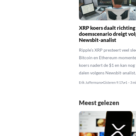
XRP koers daalt richting
doemscenario dreigt vol
Newsbit-analist
Ripple’s XRP presteert veel sl
Bitcoin en Ethereum momente
koers nadert de $1 en kan nog
dalen volgens Newsbit-analist.
Erik Juffermans
Gisteren 9:17u
1 – 3 m
Meest gelezen