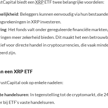
stCapital biedt een
XRP
ETF twee belangrijke voordelen:
elijkheid
: Beleggers kunnen eenvoudig via hun bestaande
ngsrekeningen in XRP investeren.
ing
: Het fonds valt onder gereguleerde financiële markte
ringen meer zekerheid bieden. Dit maakt het een betrouw
ief voor directe handel in cryptocurrencies, die vaak mind
erd zijn.
an een XRP ETF
rustCapital ook op enkele nadelen:
te handelsuren
: In tegenstelling tot de cryptomarkt, die 2
r bij ETF’s vaste handelsuren.