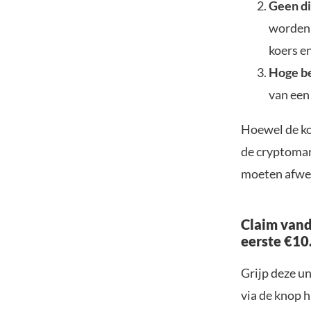
Geen d
worden 
koers e
Hoge b
van een
Hoewel de ko
de cryptomar
moeten afweg
Claim vand
eerste €10
Grijp deze u
via de knop h