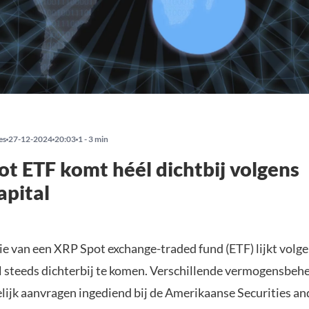
es
27-12-2024
20:03
1 - 3 min
t ETF komt héél dichtbij volgens
apital
ie van een XRP Spot exchange-traded fund (ETF) lijkt volg
l steeds dichterbij te komen. Verschillende vermogensbeh
ijk aanvragen ingediend bij de Amerikaanse Securities a