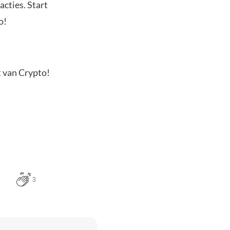
acties. Start
o!
t van Crypto!
3