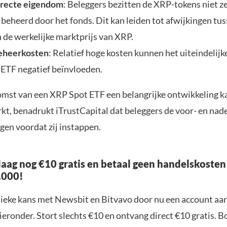
irecte eigendom
: Beleggers bezitten de XRP-tokens niet ze
beheerd door het fonds. Dit kan leiden tot afwijkingen tu
n de werkelijke marktprijs van XRP.
eheerkosten
: Relatief hoge kosten kunnen het uiteindelij
 ETF negatief beïnvloeden.
mst van een XRP Spot ETF een belangrijke ontwikkeling ka
kt, benadrukt iTrustCapital dat beleggers de voor- en nad
en voordat zij instappen.
aag nog €10 gratis en betaal geen handelskosten
.000!
nieke kans met Newsbit en Bitvavo door nu een account aa
ieronder. Stort slechts €10 en ontvang direct €10 gratis. 