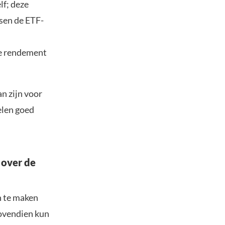
lf; deze
ssen de ETF-
ke rendement
n zijn voor
elen goed
 over de
n te maken
Bovendien kun