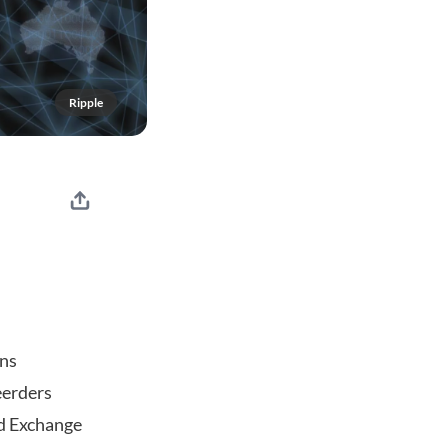
Ripple
ens
eerders
nd Exchange