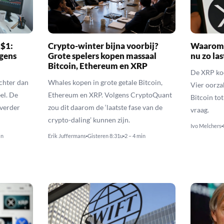
 $1:
Crypto-winter bijna voorbij?
Waarom 
gens
Grote spelers kopen massaal
nu zo las
Bitcoin, Ethereum en XRP
De XRP koer
echter dan
Whales kopen in grote getale Bitcoin,
Vier oorza
el. De
Ethereum en XRP. Volgens CryptoQuant
Bitcoin to
 verder
zou dit daarom de ‘laatste fase van de
vraag.
crypto-daling’ kunnen zijn.
Ivo Melchers
in
Erik Juffermans
Gisteren 8:31u
2 – 4 min