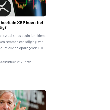
heeft de XRP koers het
tig?
s zit al sinds begin juni klem.
ken remmen een stijging: van
t dure olie en opdrogende ETF-
06 augustus 2026
2 – 4 min