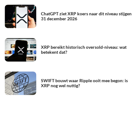
ChatGPT ziet XRP koers naar dit niveau stijgen
31 december 2026
XRP bereikt historisch oversold-niveau: wat
betekent dat?
SWIFT bouwt waar Ripple ooit mee begon: is
XRP nog wel nuttig?