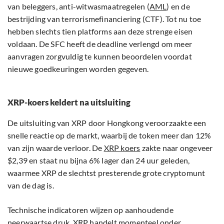
van beleggers, anti-witwasmaatregelen (
AML
) en de
bestrijding van terrorismefinanciering (CTF). Tot nu toe
hebben slechts tien platforms aan deze strenge eisen
voldaan. De SFC heeft de deadline verlengd om meer
aanvragen zorgvuldig te kunnen beoordelen voordat
nieuwe goedkeuringen worden gegeven.
XRP-koers keldert na uitsluiting
De uitsluiting van XRP door Hongkong veroorzaakte een
snelle reactie op de markt, waarbij de token meer dan 12%
van zijn waarde verloor. De
XRP koers
zakte naar ongeveer
$2,39 en staat nu bijna 6% lager dan 24 uur geleden,
waarmee XRP de slechtst presterende grote cryptomunt
van de dag is.
Technische indicatoren wijzen op aanhoudende
neerwaartse druk. XRP handelt momenteel onder