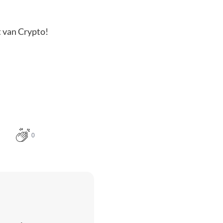
t van Crypto!
0