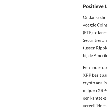
Positieve 
Ondanks de re
voegde Coins
(ETF) te lan
Securities a
tussen Ripple
bij de Ameri
Een ander op
XRP bezit aan
crypto anali
miljoen XRP-
een kantteken
vergelijking