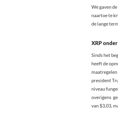
We gaven de 
naartoe te k
de lange ter
XRP onder 
Sinds het beg
heeft de opm
maatregelen 
president Tr
niveau fungee
overigens ge
van $3,03, m