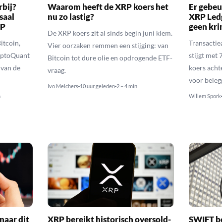
rbij?
Waarom heeft de XRP koers het
Er gebeu
saal
nu zo lastig?
XRP Ledg
RP
geen kr
De XRP koers zit al sinds begin juni klem.
itcoin,
Transactie
Vier oorzaken remmen een stijging: van
yptoQuant
stijgt met
Bitcoin tot dure olie en opdrogende ETF-
 van de
koers achte
vraag.
voor beleg
Ivo Melchers
10 uur geleden
2 – 4 min
n
Willem Spork
naar dit
XRP bereikt historisch oversold-
SWIFT b