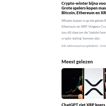
Crypto-winter bijna voo
Grote spelers kopen mas
Bitcoin, Ethereum en X
Whales kopen in grote getale B
Ethereum en XRP. Volgens Cr
zou dit daarom de ‘laatste fase
crypto-daling’ kunnen zijn.
Erik Juffermans
5 uur geleden
2 – 4 mi
Meest gelezen
ChatGPT ziet XRP koers 