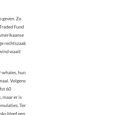
p geven. Zo
-Traded Fund
Amerikaanse
ge rechtszaak
 wind waait
P-whales, hun
gnaal. Volgens
fst 60
 maar er is
umulaties. Ter
nks bleef een