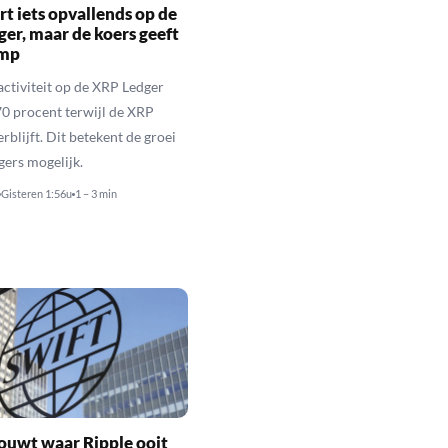
rt iets opvallends op de
er, maar de koers geeft
imp
activiteit op de XRP Ledger
 70 procent terwijl de XRP
rblijft. Dit betekent de groei
gers mogelijk.
Gisteren 1:56u
1 – 3 min
ouwt waar Ripple ooit