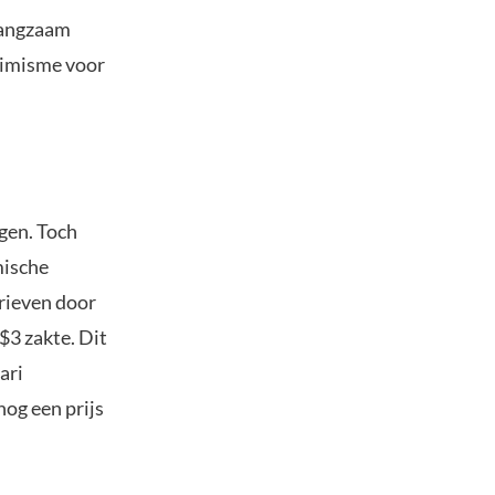
 langzaam
timisme voor
egen. Toch
mische
rieven door
$3 zakte. Dit
ari
og een prijs