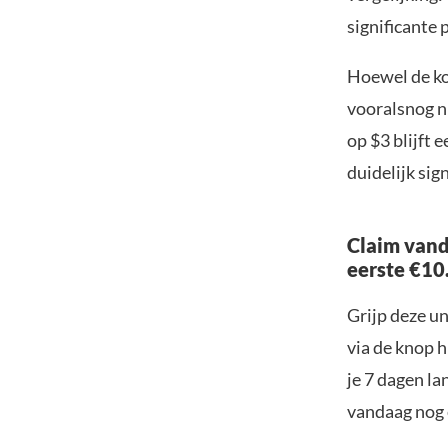
significante p
Hoewel de koo
vooralsnog n
op $3 blijft 
duidelijk sig
Claim vand
eerste €10
Grijp deze u
via de knop h
je 7 dagen la
vandaag nog e