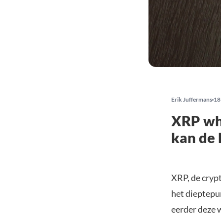
Erik Juffermans
18
XRP wha
kan de 
XRP, de cry
het dieptepun
eerder deze 