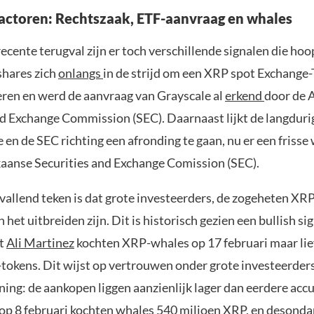
factoren: Rechtszaak, ETF-aanvraag en whales
cente terugval zijn er toch verschillende signalen die hoo
hares zich
onlangs
in de strijd om een XRP spot Exchange
ceren en werd de aanvraag van Grayscale al
erkend
door de 
nd Exchange Commission (SEC). Daarnaast lijkt de langduri
 en de SEC richting een afronding te gaan, nu er een frisse
kaanse Securities and Exchange Comission (SEC).
vallend teken is dat grote investeerders, de zogeheten XR
 het uitbreiden zijn. Dit is historisch gezien een bullish si
st
Ali Martinez
kochten XRP-whales op 17 februari maar lie
tokens. Dit wijst op vertrouwen onder grote investeerders,
ing: de aankopen liggen aanzienlijk lager dan eerdere acc
: op 8 februari kochten whales 540 miljoen XRP, en desonda