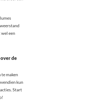
volumes
e weerstand
t wel een
.
 over de
n te maken
Bovendien kun
acties. Start
o!