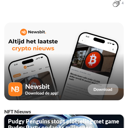
4
NFT Nieuws
Pudgy Penguins stopt plotseling met game
Pudgy Party ondanks miljoenen