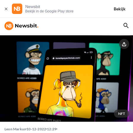
Newsbit
Bekijk
Bekijk in de Google Play store
NFT
Leon Markus
10-12-2022
12:29