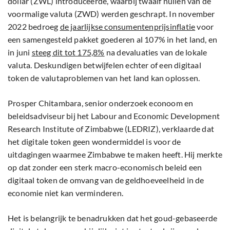
dollar (ZWL) introduceerde, waarbij twaalf nullen van de
voormalige valuta (ZWD) werden geschrapt. In november
2022 bedroeg
de jaarlijkse consumentenprijsinflatie
voor
een samengesteld pakket goederen al 107% in het land, en
in juni
steeg dit tot 175,8%
na devaluaties van de lokale
valuta. Deskundigen betwijfelen echter of een digitaal
token de valutaproblemen van het land kan oplossen.
Prosper Chitambara, senior onderzoek econoom en
beleidsadviseur bij het Labour and Economic Development
Research Institute of Zimbabwe (LEDRIZ), verklaarde dat
het digitale token geen wondermiddel is voor de
uitdagingen waarmee Zimbabwe te maken heeft. Hij merkte
op dat zonder een sterk macro-economisch beleid een
digitaal token de omvang van de geldhoeveelheid in de
economie niet kan verminderen.
Het is belangrijk te benadrukken dat het goud-gebaseerde