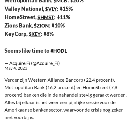
Metropolitan Bank,
: ⬇️20%
$MCB
Valley National,
: ⬇️15%
$VLY
HomeStreet,
: ⬇️11%
$HMST
Zions Bank,
: ⬇️10%
$ZION
KeyCorp,
: ⬇️8%
$KEY
Seems like time to
#HODL
— Acquire.Fi (@Acquire_Fi)
May 4, 2023
Verder zijn Western Alliance Bancorp (22,4 procent),
Metropolitan Bank (16,2 procent) en HomeStreet (7,8
procent) banken die in de nahandel stevig geraakt werden.
Alles bij elkaar is het weer een pijnlijke sessie voor de
Amerikaanse bankensector, waarvoor de crisis nog zeker
niet voorbij is.