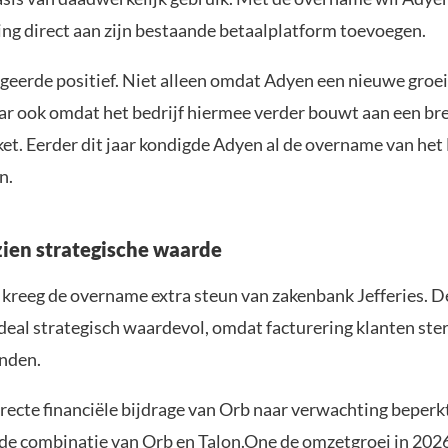
ing direct aan zijn bestaande betaalplatform toevoegen.
geerde positief. Niet alleen omdat Adyen een nieuwe groe
ar ook omdat het bedrijf hiermee verder bouwt aan een br
et. Eerder dit jaar kondigde Adyen al de overname van het
n.
zien strategische waarde
r kreeg de overname extra steun van zakenbank Jefferies. D
eal strategisch waardevol, omdat facturering klanten ste
nden.
ecte financiële bijdrage van Orb naar verwachting beperkt 
t de combinatie van Orb en Talon.One de omzetgroei in 202