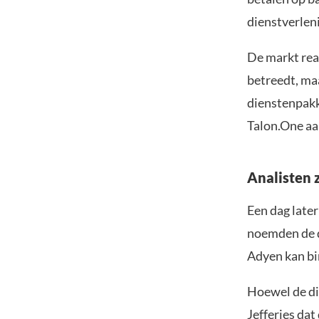
dienstverlen
De markt rea
betreedt, ma
dienstenpakk
Talon.One aa
Analisten 
Een dag late
noemden de d
Adyen kan bi
Hoewel de dir
Jefferies da