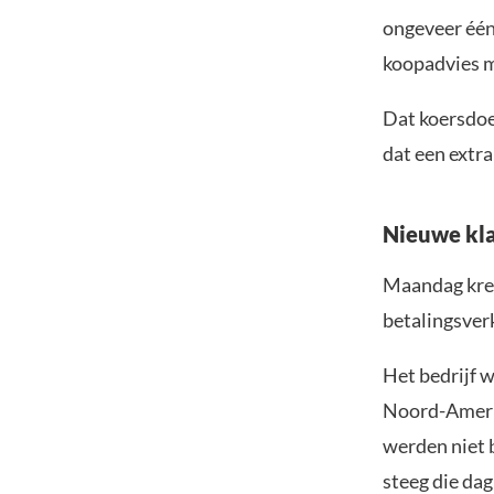
ongeveer één
koopadvies m
Dat koersdoel
dat een extr
Nieuwe klan
Maandag kree
betalingsver
Het bedrijf 
Noord-Amerik
werden niet 
steeg die dag 