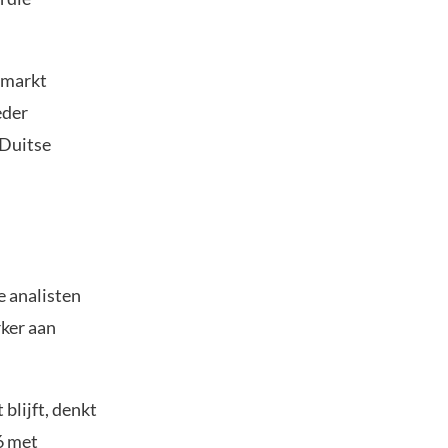
imarkt
eder
 Duitse
e analisten
rker aan
blijft, denkt
6 met