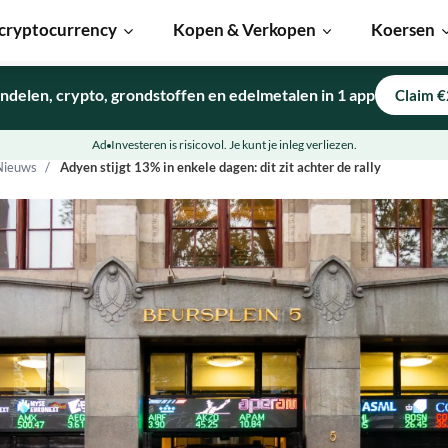
cryptocurrency
Kopen & Verkopen
Koersen
ndelen, crypto, grondstoffen en edelmetalen in 1 app
Claim €
Ad
Investeren is risicovol. Je kunt je inleg verliezen.
Nieuws
Adyen stijgt 13% in enkele dagen: dit zit achter de rally