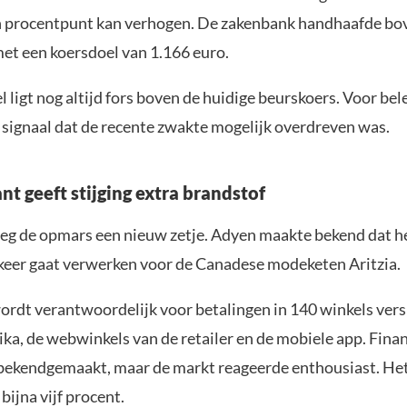
 procentpunt kan verhogen. De zakenbank handhaafde bo
et een koersdoel van 1.166 euro.
 ligt nog altijd fors boven de huidige beurskoers. Voor be
a signaal dat de recente zwakte mogelijk overdreven was.
t geeft stijging extra brandstof
g de opmars een nieuw zetje. Adyen maakte bekend dat h
keer gaat verwerken voor de Canadese modeketen Aritzia.
wordt verantwoordelijk voor betalingen in 140 winkels vers
a, de webwinkels van de retailer en de mobiele app. Financ
bekendgemaakt, maar de markt reageerde enthousiast. He
bijna vijf procent.