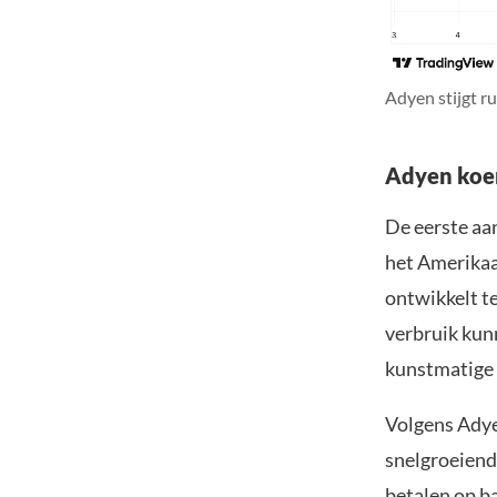
Adyen stijgt r
Adyen koe
De eerste aa
het Amerikaa
ontwikkelt t
verbruik kun
kunstmatige i
Volgens Adye
snelgroeiend
betalen op b