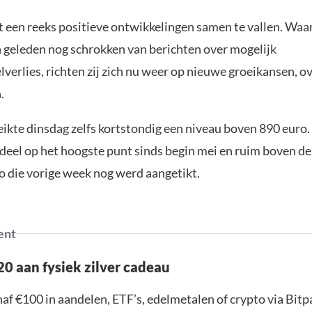
t een reeks positieve ontwikkelingen samen te vallen. Waa
 geleden nog schrokken van berichten over mogelijk
verlies, richten zij zich nu weer op nieuwe groeikansen, 
.
eikte dinsdag zelfs kortstondig een niveau boven 890 eur
ndeel op het hoogste punt sinds begin mei en ruim boven d
o die vorige week nog werd aangetikt.
ent
0 aan fysiek zilver cadeau
af €100 in aandelen, ETF’s, edelmetalen of crypto via Bit