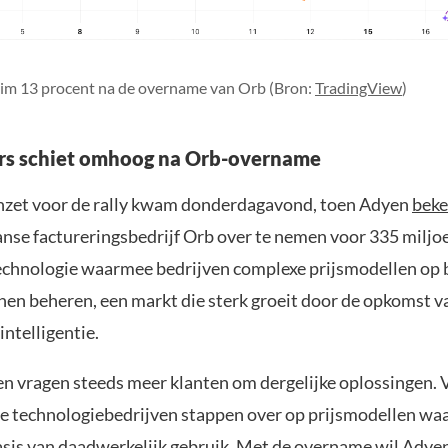
uim 13 procent na de overname van Orb (Bron:
TradingView
)
rs schiet omhoog na Orb-overname
nzet voor de rally kwam donderdagavond, toen Adyen
bek
nse factureringsbedrijf Orb over te nemen voor 335 miljoe
echnologie waarmee bedrijven complexe prijsmodellen op 
nen beheren, een markt die sterk groeit door de opkomst v
ntelligentie.
n vragen steeds meer klanten om dergelijke oplossingen. 
e technologiebedrijven stappen over op prijsmodellen waa
asis van daadwerkelijk gebruik. Met de overname wil Adyen