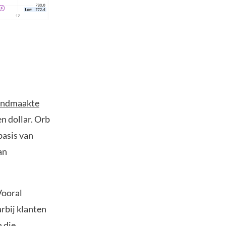
endmaakte
n dollar. Orb
basis van
an
Vooral
rbij klanten
 die