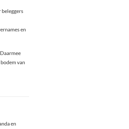
r beleggers
overnames en
o. Daarmee
e bodem van
panda en