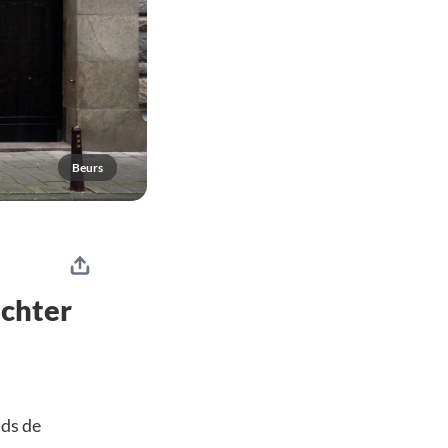
Beurs
achter
ds de