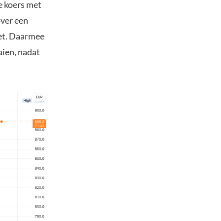
e koers met
ver een
zet. Daarmee
aien, nadat