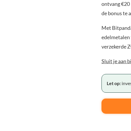
ontvang €20 
de bonus te a
Met Bitpanda
edelmetalen v
verzekerde Z
Sluit je aan 
Let op:
inves