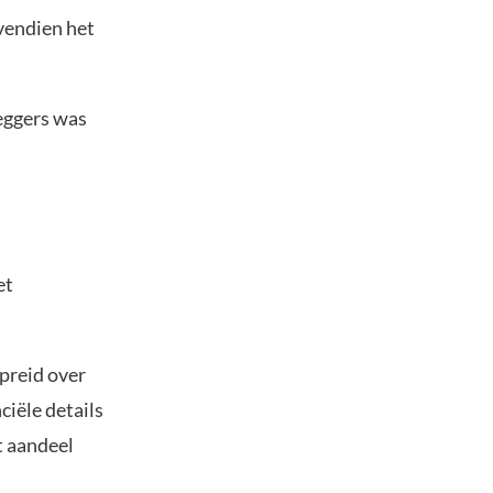
vendien het
leggers was
et
preid over
iële details
t aandeel