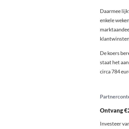
Daarmee lijk
enkele weken
marktaandeel
klantwinsten
De koers ber
staat het aa
circa 784 eur
Partnercont
Ontvang €2
Investeer van