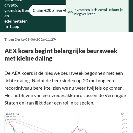
crypto,
Investeren is risicovol. Je kunt je
grondstoffen
Claim €20 zilver
Ad
inleg verliezen.
en
edelmetalen
in 1 app
Thom Derks
01-06-2026
11:27
AEX koers begint belangrijke beursweek
met kleine daling
De AEX koers is de nieuwe beursweek begonnen met een
lichte daling. Nadat de beursindex op 20 mei nog een
recordniveau bereikte, zien we nu weer twijfels opkomen.
Het uitblijven van een vredesakkoord tussen de Verenigde
Staten en Iran lijkt daar een rol in te spelen.