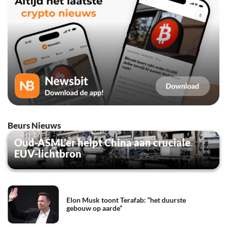
Beurs Nieuws
Oud-ASML’er helpt China aan cruciale
EUV-lichtbron
Elon Musk toont Terafab: “het duurste
gebouw op aarde”