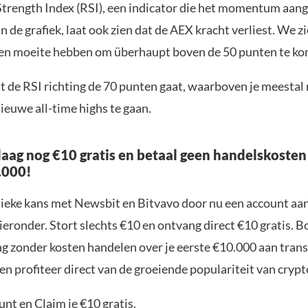
Strength Index (RSI), een indicator die het momentum aang
 de grafiek, laat ook zien dat de AEX kracht verliest. We z
 en moeite hebben om überhaupt boven de 50 punten te k
t de RSI richting de 70 punten gaat, waarboven je meestal
ieuwe all-time highs te gaan.
aag nog €10 gratis en betaal geen handelskosten
.000!
nieke kans met Newsbit en Bitvavo door nu een account aa
ieronder. Stort slechts €10 en ontvang direct €10 gratis. 
ng zonder kosten handelen over je eerste €10.000 aan trans
n profiteer direct van de groeiende populariteit van crypt
nt en Claim je €10 gratis.