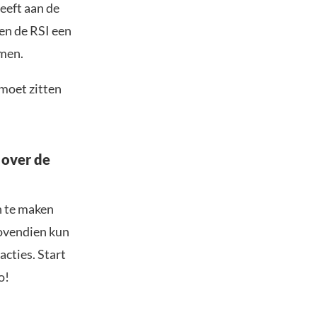
eeft aan de
ien de RSI een
omen.
 moet zitten
 over de
n te maken
Bovendien kun
acties. Start
o!