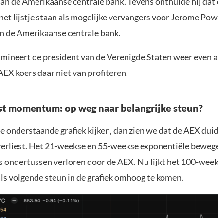
an de Amerikaanse centrale bank. Tevens onthulde hij dat e
 het lijstje staan als mogelijke vervangers voor Jerome Powe
an de Amerikaanse centrale bank.
ineert de president van de Verenigde Staten weer even al
EX koers daar niet van profiteren.
st momentum: op weg naar belangrijke steun?
e onderstaande grafiek kijken, dan zien we dat de AEX duid
rliest. Het 21-weekse en 55-weekse exponentiële beweg
s ondertussen verloren door de AEX. Nu lijkt het 100-wee
ls volgende steun in de grafiek omhoog te komen.