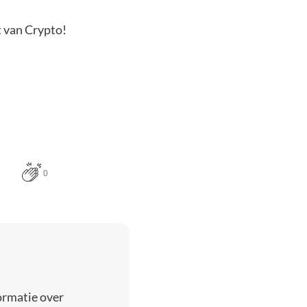
t van Crypto!
0
ormatie over