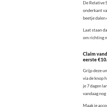
De Relative 
onderkant van
beetje dalen
Laat staan da
om richting n
Claim vand
eerste €10
Grijp deze u
via de knop h
je 7 dagen la
vandaag nog e
Maak je accou