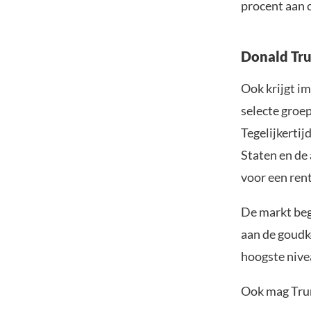
procent aan 
Donald Tru
Ook krijgt im
selecte groep
Tegelijkerti
Staten en de
voor een ren
De markt beg
aan de goudk
hoogste nive
Ook mag Trum