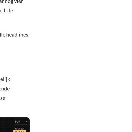
r nog vier
ll, de
le headlines,
elijk
ende
kse