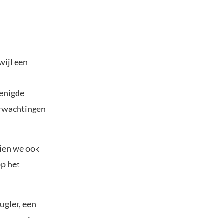
wijl een
renigde
erwachtingen
zien we ook
op het
gler, een