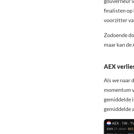
gouverneur v
finalisten op
voorzitter v
Zodoende dom
maar kan de A
AEX verlie
Als we naar d
momentum ve
gemiddelde i
gemiddelde a