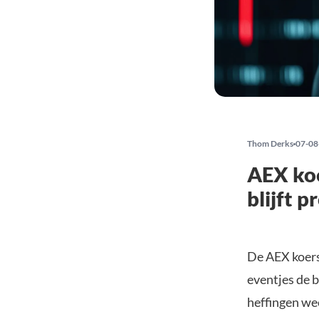
Thom Derks
07-08
AEX koe
blijft 
De AEX koers
eventjes de b
heffingen we