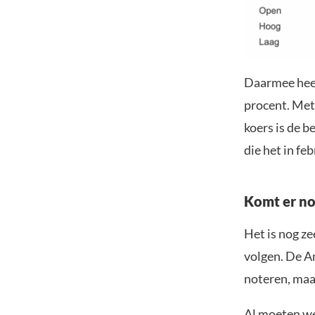
Daarmee heef
procent. Met
koers is de b
die het in fe
Komt er no
Het is nog z
volgen. De A
noteren, maa
Al moeten we