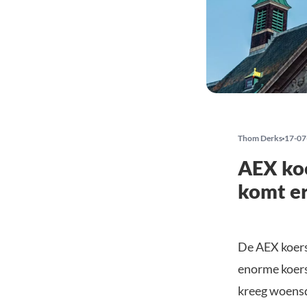
Thom Derks
17-07
AEX koe
komt er
De AEX koers 
enorme koers
kreeg woensda