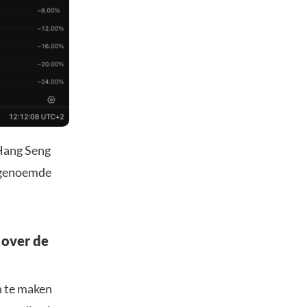
 Hang Seng
engenoemde
.
 over de
n te maken