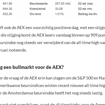
t ook de AEX een voorzichtig positieve dag, met een stijgi
 die stijging komt de AEX koers vandaag binnen op 909 pun
eursindex nog steeds ver verwijderd van de all-time high v
bruari noteerde.
g een bullmarkt voor de AEX?
eer de vraag of de AEX erin kan slagen om de S&P 500 en Na
merikaanse beursindices wisten recent nieuwe all-time hig
r de Amsterdamse beursindex heeft het nog steeds lastig.
 ook niet overdrijven, want de all-time highs voor de Ame