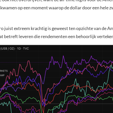
 kwamen op een moment waarop de dollar door een hele 
ro juist extreem krachtig is geweest ten opzichte van de 
at betreft leveren die rendementen een behoorlijk verteke