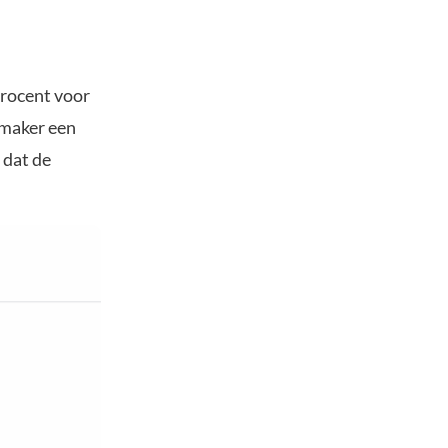
procent voor
pmaker een
 dat de