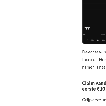
De echte winn
Index uit Ho
namen is het
Claim vand
eerste €10
Grijp deze u