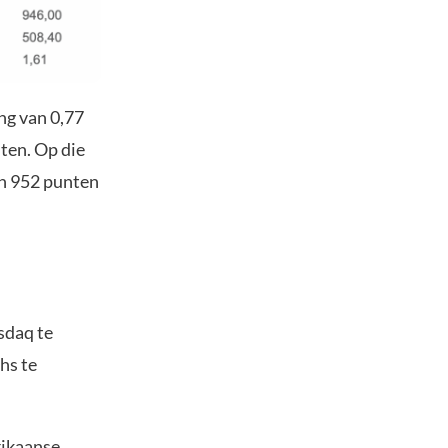
ng van 0,77
ten. Op die
an 952 punten
sdaq te
hs te
rikaanse