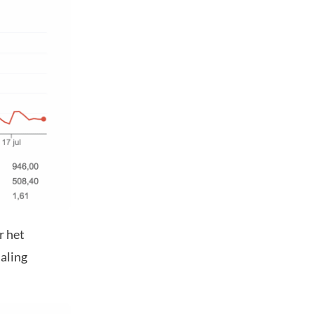
r het
daling