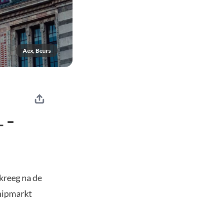
Aex, Beurs
L –
 kreeg na de
hipmarkt