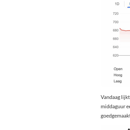
Vandaag lijk
middaguur een
goedgemaakt