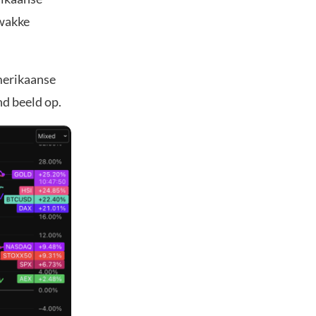
zwakke
Amerikaanse
nd beeld op.