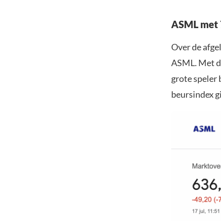
ASML met 
Over de afge
ASML. Met de
grote speler 
beursindex g