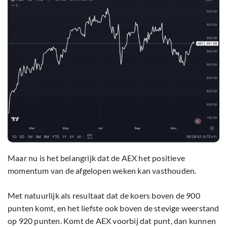
Maar nu is het belangrijk dat de AEX het positieve
momentum van de afgelopen weken kan vasthouden.
Met natuurlijk als resultaat dat de koers boven de 900
punten komt, en het liefste ook boven de stevige weerstand
op 920 punten. Komt de AEX voorbij dat punt, dan kunnen