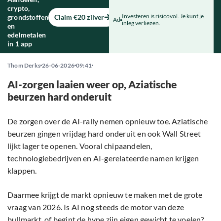
crypto,
Investeren is risicovol. Je kunt je
grondstoffen
Claim €20 zilver
Ad
inleg verliezen.
en
edelmetalen
in 1 app
Thom Derks
26-06-2026
09:41
AI-zorgen laaien weer op, Aziatische
beurzen hard onderuit
De zorgen over de AI-rally nemen opnieuw toe. Aziatische
beurzen gingen vrijdag hard onderuit en ook Wall Street
lijkt lager te openen. Vooral chipaandelen,
technologiebedrijven en AI-gerelateerde namen krijgen
klappen.
Daarmee krijgt de markt opnieuw te maken met de grote
vraag van 2026. Is AI nog steeds de motor van deze
bullmarkt, of begint de hype zijn eigen gewicht te voelen?