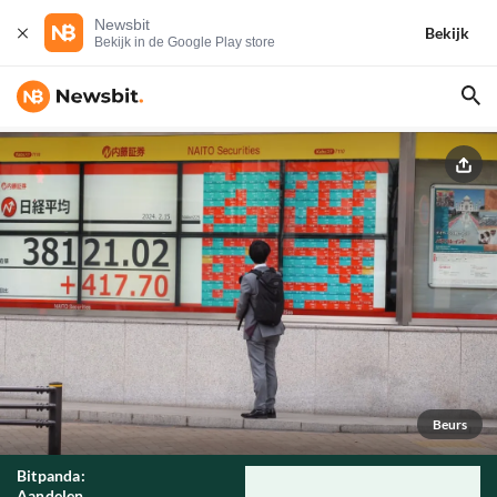
Newsbit
Bekijk
Bekijk in de Google Play store
Beurs
Bitpanda:
Aandelen,