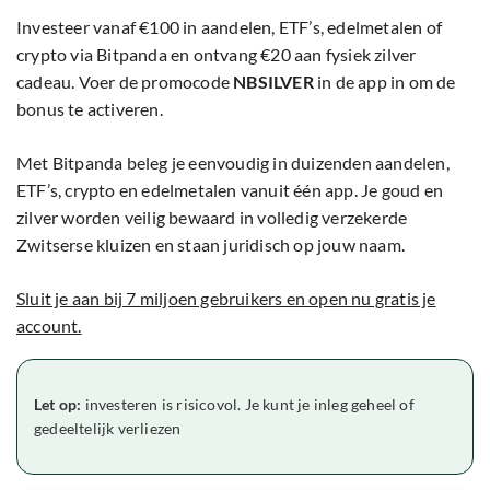
Investeer vanaf €100 in aandelen, ETF’s, edelmetalen of
crypto via Bitpanda en ontvang €20 aan fysiek zilver
cadeau. Voer de promocode
NBSILVER
in de app in om de
bonus te activeren.
Met Bitpanda beleg je eenvoudig in duizenden aandelen,
ETF’s, crypto en edelmetalen vanuit één app. Je goud en
zilver worden veilig bewaard in volledig verzekerde
Zwitserse kluizen en staan juridisch op jouw naam.
Sluit je aan bij 7 miljoen gebruikers en open nu gratis je
account.
Let op:
investeren is risicovol. Je kunt je inleg geheel of
gedeeltelijk verliezen