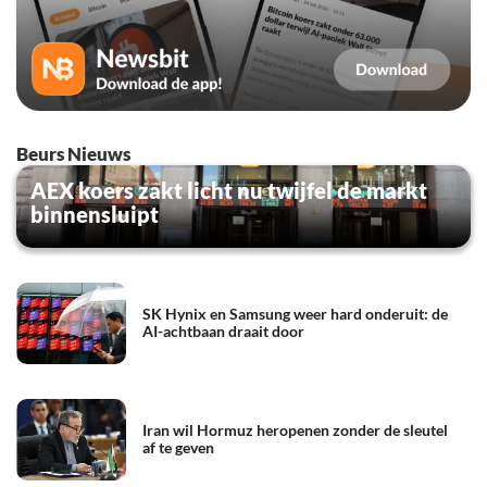
Beurs Nieuws
AEX koers zakt licht nu twijfel de markt
binnensluipt
SK Hynix en Samsung weer hard onderuit: de
AI-achtbaan draait door
Iran wil Hormuz heropenen zonder de sleutel
af te geven