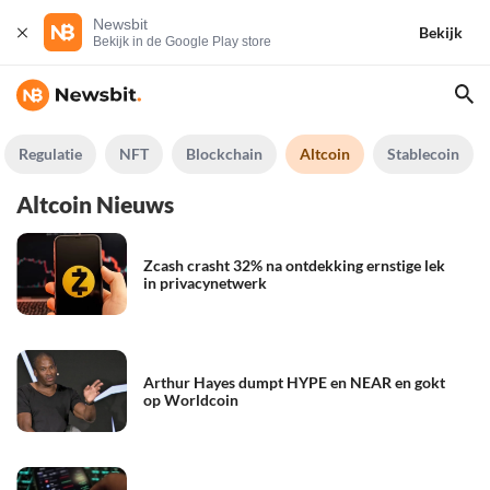
Newsbit
Bekijk
Bekijk in de Google Play store
Regulatie
NFT
Blockchain
Altcoin
Stablecoin
Altcoin Nieuws
Zcash crasht 32% na ontdekking ernstige lek
in privacynetwerk
Arthur Hayes dumpt HYPE en NEAR en gokt
op Worldcoin